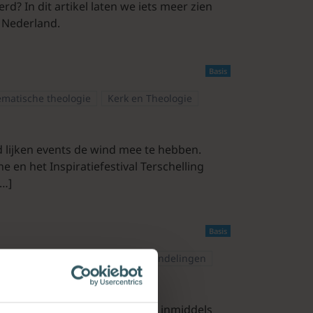
d? In dit artikel laten we iets meer zien
 Nederland.
Basis
ematische theologie
Kerk en Theologie
d lijken events de wind mee te hebben.
 en het Inspiratiefestival Terschelling
[…]
Basis
ogie
Praktische theologie
Handelingen
e Drentse hoofdstad en bestaat inmiddels