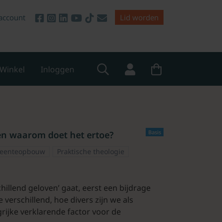
account
Lid worden
Winkel
Inloggen
Basis
 en waarom doet het ertoe?
eenteopbouw
Praktische theologie
illend geloven’ gaat, eerst een bijdrage
verschillend, hoe divers zijn we als
grijke verklarende factor voor de