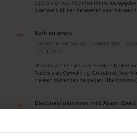
bedoeld en wat heeft het tot nu toe opgelever
over wat NKP kan betekenen voor kerken in
Kerk en event
Marten van der Meulen
Ecclesiologie
Syst
30-11-2020
De kans van een vloeibare kerk In Nederlan
Festivals als Opwekking, Graceland, New Wine
trekken duizenden bezoekers. The Passion 
Diaconaal pionieren met ‘Assen Zoekt’
Marten van der Meulen
Diaconaat
Missiol
18-09-2020
‘Assen Zoekt’ is een pioniersgemeente in d