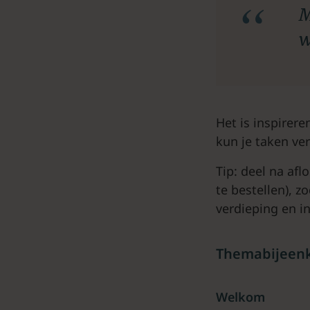
M
w
Het is inspirer
kun je taken ve
Tip: deel na af
te bestellen), 
verdieping en in
Themabijeenk
Welkom