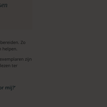
sen
 bereiden. Zo
n helpen.
 exemplaren zijn
lezen ter
r mij?’