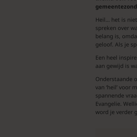
gemeentezond
Heil… het is nie
spreken over wat
belang is, omdat
geloof. Als je sp
Een heel inspir
aan gewijd is w
Onderstaande op
van ‘heil’ voor
spannende vraag
Evangelie. Well
word je verder