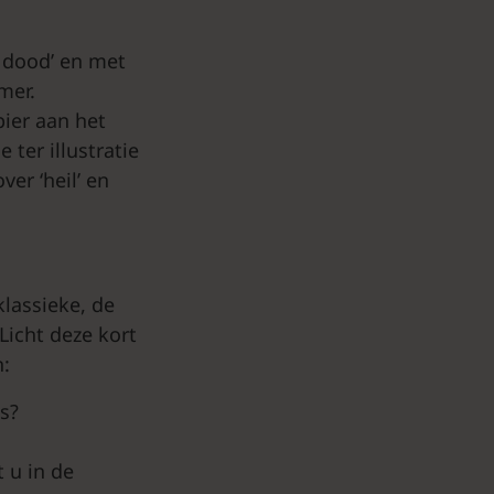
e dood’ en met
mer.
ier aan het
 ter illustratie
er ‘heil’ en
klassieke, de
icht deze kort
n:
is?
t u in de