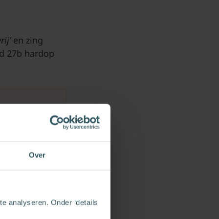
ij’
en zing
ed 27b hardop
Over
e analyseren. Onder ‘details