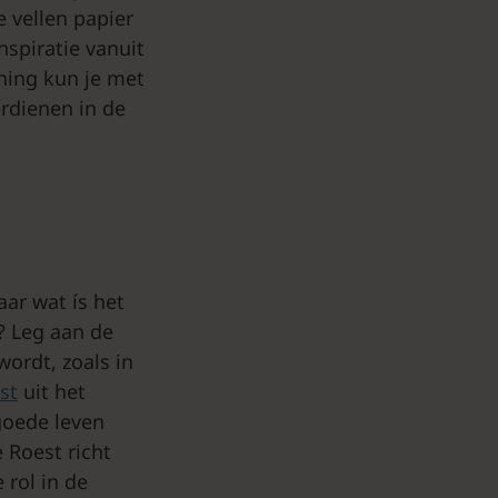
e vellen papier
inspiratie vanuit
ning kun je met
rdienen in de
aar wat ís het
n? Leg aan de
wordt, zoals in
st
uit het
goede leven
 Roest richt
 rol in de