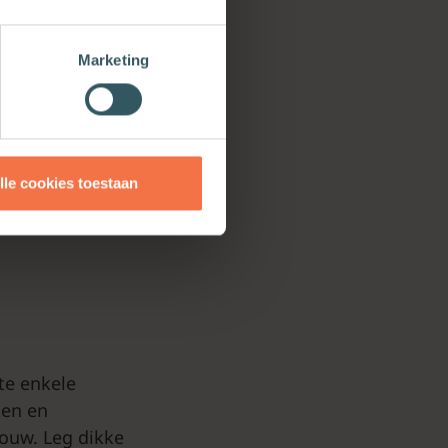
Marketing
 papier
olgende woorden:
lle cookies toestaan
lte enkele
ten en
ouw. Leg dikke