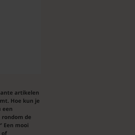
ante artikelen
omt. Hoe kun je
u een
, rondom de
?’ Een mooi
 of