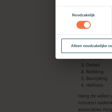
Korte kennisma
Toestemmingsselectie
Noodzakelijk
Verkennen van 
We hebben net g
(bijvoorbeeld va
Alleen noodzakelijke c
Heil
Heilzaam
Onheil
Redding
Bevrijding
Heilloos
Hang de vellen z
minuten nadenk
associaties mo