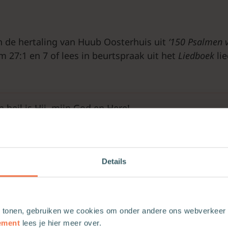
n de hertaling van Huub Oosterhuis uit
‘150 Psalmen vr
m 27:1 en 7 of lees in beurtspraak uit het
Liedboek
li
jn heil is Hij, mijn God en Here!
ister dat mij onheil baart?
ht is Hij, niets kan mij deren,
erming ben ik bewaard!
osheid tegen mij verbindt
Details
t opdat zij mij verslindt,
ngst voor nood en overval:
r die mij behouden zal!
 tonen, gebruiken we cookies om onder andere ons webverkeer t
ement
lees je hier meer over.