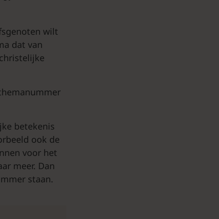
ofsgenoten wilt
ema dat van
hristelijke
een themanummer
jke betekenis
orbeeld ook de
innen voor het
aar meer. Dan
ummer staan.