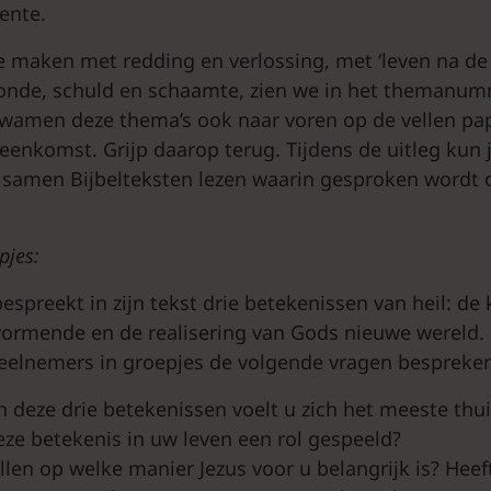
ente.
te maken met redding en verlossing, met ‘leven na d
onde, schuld en schaamte, zien we in het themanum
kwamen deze thema’s ook naar voren op de vellen pap
eenkomst. Grijp daarop terug. Tijdens de uitleg kun je
 samen Bijbelteksten lezen waarin gesproken wordt ov
pjes:
spreekt in zijn tekst drie betekenissen van heil: de 
rmende en de realisering van Gods nieuwe wereld. L
deelnemers in groepjes de volgende vragen bespreke
n deze drie betekenissen voelt u zich het meeste thu
eze betekenis in uw leven een rol gespeeld?
llen op welke manier Jezus voor u belangrijk is? Heef