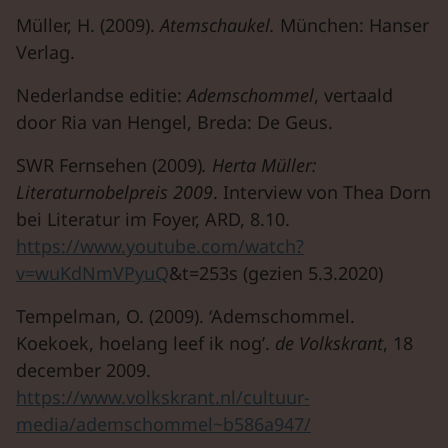
Müller, H. (2009).
Atemschaukel.
München: Hanser
Verlag.
Nederlandse editie:
Ademschommel
, vertaald
door Ria van Hengel, Breda: De Geus.
SWR Fernsehen (2009)
. Herta Müller:
Literaturnobelpreis 2009
. Interview von Thea Dorn
bei Literatur im Foyer, ARD, 8.10.
https://www.youtube.com/watch?
v=wuKdNmVPyuQ
&t=253s (gezien 5.3.2020)
Tempelman, O. (2009). ‘Ademschommel.
Koekoek, hoelang leef ik nog’.
de Volkskrant
, 18
december 2009.
https://www.volkskrant.nl/cultuur-
media/ademschommel~b586a947/