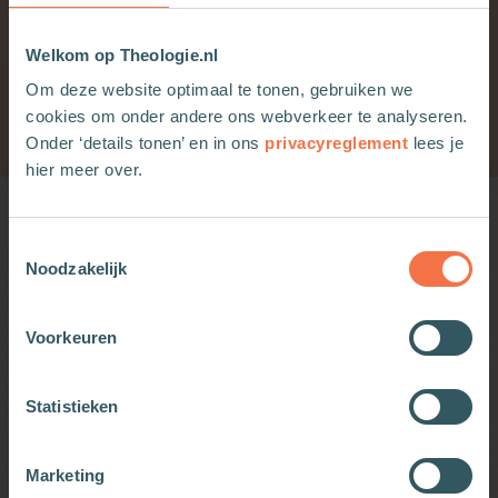
eindredactie op zich neemt.
Welkom op Theologie.nl
Om deze website optimaal te tonen, gebruiken we
Kitty Bouwman
Spiritualiteit en mystiek
cookies om onder andere ons webverkeer te analyseren.
Redactie Spiritualiteit (Herademing)
15-10-2020
Onder ‘details tonen’ en in ons
privacyreglement
lees je
hier meer over.
Wellicht ook interessant
Toestemmingsselectie
Noodzakelijk
Les 10 Slow looking: Zie met je hart én
met open ogen
Voorkeuren
Statistieken
Les 9 Slow looking: Leef zonder
veroordeling
Marketing