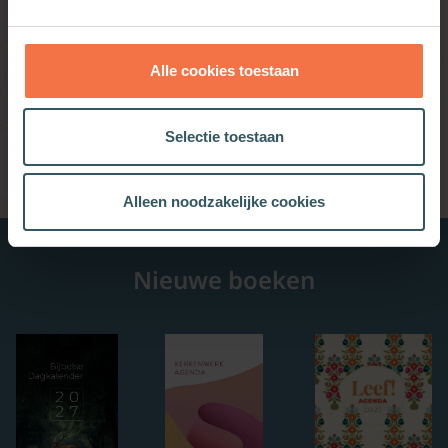
Alle cookies toestaan
Vrouwe Wijsheid, partner van God
Basis
Selectie toestaan
Alleen noodzakelijke cookies
Nieuwe boeken