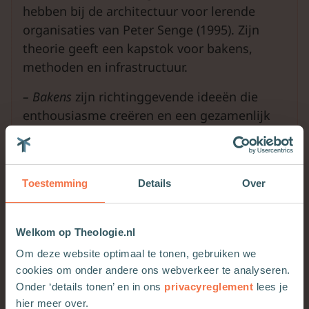
hebben bij de architectuur voor lerende
organisaties van Peter Senge (1995). Zijn
theorie geeft een kapstok voor bakens,
methoden en infrastructuur.
– Bakens
zijn richtinggevende ideeën die
enthousiasme creëren en een gezamenlijk
doel.
– Methoden
zijn vaardigheden en
werkvormen die het samen leren
Toestemming
Details
Over
bevorderen. Dialogiseren is daarvoor de
basis: het methodisch in gesprek brengen
Welkom op Theologie.nl
van ervaringen en overtuigingen met
Om deze website optimaal te tonen, gebruiken we
aandacht voor de eigen innerlijke stemmen
cookies om onder andere ons webverkeer te analyseren.
(Van de Poll 2016). Daarbij kunnen
Onder ‘details tonen’ en in ons
privacyreglement
lees je
activerende werkvormen worden ingezet die
hier meer over.