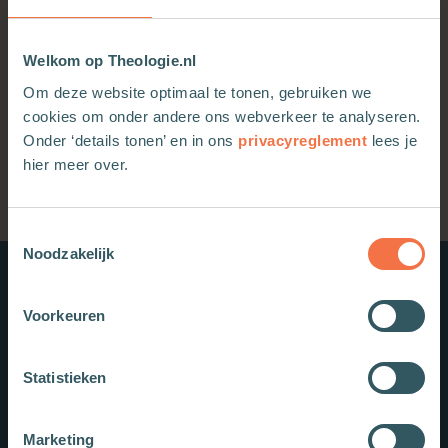
Basis
Vergaderopening: Via roeping en
Welkom op Theologie.nl
omgang naar zending – Marcus
Om deze website optimaal te tonen, gebruiken we
3:13-15
cookies om onder andere ons webverkeer te analyseren.
Marius Noorloos
Navolging
Missiologie
Onder ‘details tonen’ en in ons
privacyreglement
lees je
Er voor staan
18-03-2025
hier meer over.
Toestemmingsselectie
Noodzakelijk
Nieuwe boeken
Voorkeuren
Statistieken
Marketing