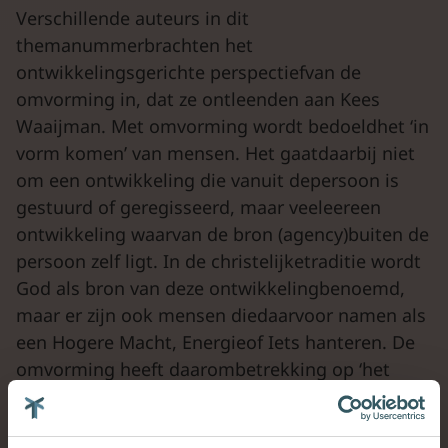
Verschillende auteurs in dit
themanummerbrachten het
ontwikkelingsgerichte perspectiefvan de
omvorming in, dat ze ontleenden aan Kees
Waaijman. Met omvorming wordt bedoeldhet ‘in
vorm komen’ van mensen. Het gaatdaarbij niet
om een ontwikkeling die vanuit depersoon is
gestuurd of geregisseerd, maar veeleereen
ontwikkeling waarvan de bron (agency)buiten de
persoon zelf ligt. In de christelijketraditie wordt
God als bron van deze ontwikkelingbenoemd,
maar er zijn ook mensen diedaarvoor namen als
een Hogere Macht, Energieof Iets hanteren. De
omvorming heeft daarombetrekking op ‘het
godmenselijk betrekkingsgebeuren’(Waaijman) –
de mens en haar of zijn God (Hogere Macht,