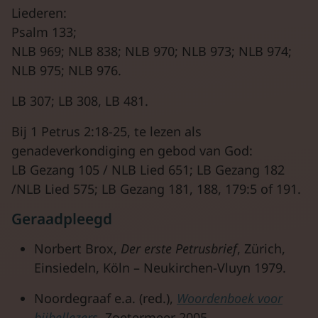
Liederen:
Psalm 133;
NLB 969; NLB 838; NLB 970; NLB 973; NLB 974;
NLB 975; NLB 976.
LB 307; LB 308, LB 481.
Bij 1 Petrus 2:18-25, te lezen als
genadeverkondiging en gebod van God:
LB Gezang 105 / NLB Lied 651; LB Gezang 182
/NLB Lied 575; LB Gezang 181, 188, 179:5 of 191.
Geraadpleegd
Norbert Brox,
Der erste Petrusbrief
, Zürich,
Einsiedeln, Köln – Neukirchen-Vluyn 1979.
Noordegraaf e.a. (red.),
Woordenboek voor
bijbellezers
, Zoetermeer 2005.