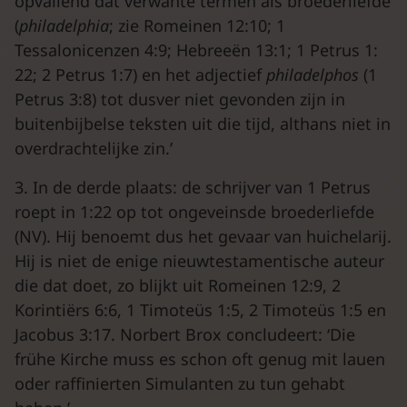
opvallend dat verwante termen als broederliefde
(
philadelphia
; zie Romeinen 12:10; 1
Tessalonicenzen 4:9; Hebreeën 13:1; 1 Petrus 1:
22; 2 Petrus 1:7) en het adjectief
philadelphos
(1
Petrus 3:8) tot dusver niet gevonden zijn in
buitenbijbelse teksten uit die tijd, althans niet in
overdrachtelijke zin.’
3. In de derde plaats: de schrijver van 1 Petrus
roept in 1:22 op tot ongeveinsde broederliefde
(NV). Hij benoemt dus het gevaar van huichelarij.
Hij is niet de enige nieuwtestamentische auteur
die dat doet, zo blijkt uit Romeinen 12:9, 2
Korintiërs 6:6, 1 Timoteüs 1:5, 2 Timoteüs 1:5 en
Jacobus 3:17. Norbert Brox concludeert: ‘Die
frühe Kirche muss es schon oft genug mit lauen
oder raffinierten Simulanten zu tun gehabt