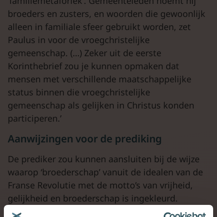
‘familiemetaforiek’. Gemeenteleden noemt hij
broeders en zusters, en woorden die gewoonlijk
alleen in familiale sfeer gebruikt worden, zet
Paulus in voor de vroegchristelijke
gemeenschap. (…) Zeker uit de eerste
Korinthebrief zou je kunnen opmaken dat
mensen met verschillende maatschappelijke
status binnen die vroegchristelijke
gemeenschap als gelijken in Christus konden
participeren.’
Aanwijzingen voor de prediking
De prediker zou kunnen aansluiten bij de wijze
waarop ‘broederschap’ vanuit de idealen van de
Franse Revolutie met de motto’s van vrijheid,
gelijkheid en broederschap is ingekleurd.
‘Alle Menschen werden Brüder’, schreef Friedrich