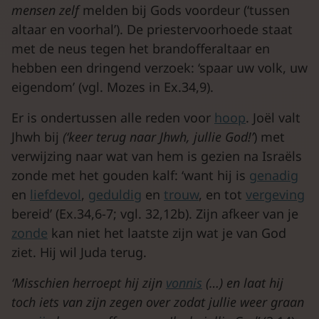
mensen zelf
melden bij Gods voordeur (‘tussen
altaar en voorhal’). De priestervoorhoede staat
met de neus tegen het brandofferaltaar en
hebben een dringend verzoek: ‘spaar uw volk, uw
eigendom’ (vgl. Mozes in Ex.34,9).
Er is ondertussen alle reden voor
hoop
. Joël valt
Jhwh bij
(‘keer terug naar
Jhwh
, jullie God!’
) met
verwijzing naar wat van hem is gezien na Israëls
zonde met het gouden kalf: ‘want hij is
genadig
en
liefdevol
,
geduldig
en
trouw
, en tot
vergeving
bereid’ (Ex.34,6-7; vgl. 32,12b). Zijn afkeer van je
zonde
kan niet het laatste zijn wat je van God
ziet. Hij wil Juda terug.
‘Misschien herroept hij zijn
vonnis
(…) en laat hij
toch iets van zijn zegen over zodat jullie weer graan