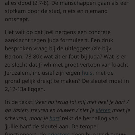
alles dood (2,7-8). De manschappen gaan als een
stofkam door de stad, niets en niemand
ontsnapt.
Het valt op dat Joël nergens een concrete
aanklacht tegen Juda formuleert. Een druk
besproken vraag bij de uitleggers (zie bijv.
Barton, 78-80): wat zit er fout bij Juda? Wat is er
zo slecht dat Jhwh met groot vertoon van kracht
Jeruzalem, inclusief zijn eigen
huis
, met de
grond gelijk dreigt te maken? De sleutel moet in
2,12-13a liggen.
In de tekst: ‘
keer nu terug tot mij met heel je hart /
ga vasten, treuren en rouwen / niet je
kleren
moet je
scheuren, maar je
hart
’
reikt de herhaling van
‘jullie hart’ de sleutel aan. De tempel
functioneert, de
priesters
doen hun werk trouw,