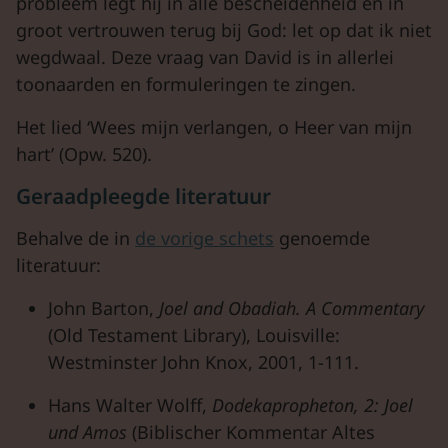
probleem legt hij in alle bescheidenheid en in
groot vertrouwen terug bij God: let op dat ik niet
wegdwaal. Deze vraag van David is in allerlei
toonaarden en formuleringen te zingen.
Het lied ‘Wees mijn verlangen, o Heer van mijn
hart’ (Opw. 520).
Geraadpleegde literatuur
Behalve de in
de vorige schets
genoemde
literatuur:
John Barton,
Joel and Obadiah.
A Commentary
(Old Testament Library), Louisville:
Westminster John Knox, 2001, 1-111.
Hans Walter Wolff,
Dodekapropheton, 2: Joel
und Amos
(Biblischer Kommentar Altes