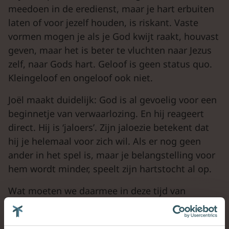
meedoen in de eredienst, maar je hart erbuiten
laten of voor jezelf houden, is riskant. Vaste
vormen mogen je als je God kwijt raakt, houvast
geven, maar het is beter te vluchten naar Jezus
zelf, naar Gods hart. Geloof is geen status quo.
Kleingeloof en ongeloof ook niet.
Joël maakt duidelijk: God is al gevoelig voor een
beginnetje van verwaarlozing. En hij reageert
direct. Hij is ‘jaloers’. Zijn jaloezie betekent dat
hij je helemaal voor zich wil. Als er nog geen
ander in het spel is, maar je belangstelling voor
hem wordt minder, speelt zijn hartstocht al op.
Wat moeten we daarmee in deze tijd van
overprikkeling en focusverlies, van ikgerichtheid
en reclame voor jezelf? En al zouden we daar