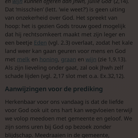
en
wijn
kunnen offeren aan
Jhwh
, jullie God’
(2,14).
Dat ‘misschien’ (lett. ‘wie weet?’) is geen uiting
van onzekerheid over God. Het spreekt van
hoop: het is gezien Gods trouw goed mogelijk
dat hij rechtsomkeert maakt met zijn leger en
een beetje
Eden
(vgl. 2.3) overlaat, zodat het kale
land weer kan gaan geuren voor mens en God
met
melk
en
honing
,
graan
en
wijn
(zie 1,9.13).
Als zijn lieveling onder gaat, zal ook Jhwh zelf
schade lijden (vgl. 2,17 slot met o.a. Ex.32,12).
Aanwijzingen voor de prediking
Herkenbaar voor ons vandaag is dat de liefde
voor God ook uit ons hart kan wegvloeien terwijl
we volop meedoen met gemeente en geloof. We
zijn soms uren bij God op bezoek zonder
blijdschap. Meedraaien in de gemeente,