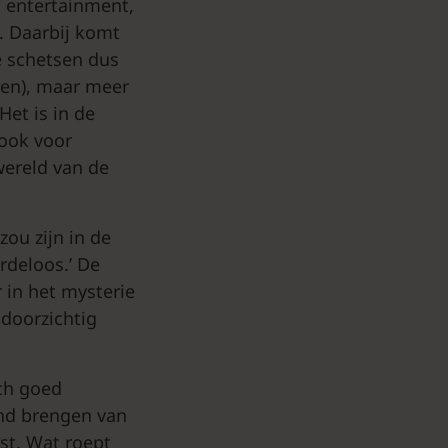
ls entertainment,
. Daarbij komt
e schetsen dus
den), maar meer
Het is in de
 ook voor
wereld van de
zou zijn in de
rdeloos.’ De
 in het mysterie
doorzichtig
ich goed
ond brengen van
kst. Wat roept