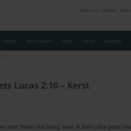
Over ons
Contact
Mijn 
Opinie
Spiritualiteit
Kerk
Vieren
Boeken
rst
ts Lucas 2:10 – Kerst
gen hen: ‘Wees niet bang, want ik kom jullie goed ni