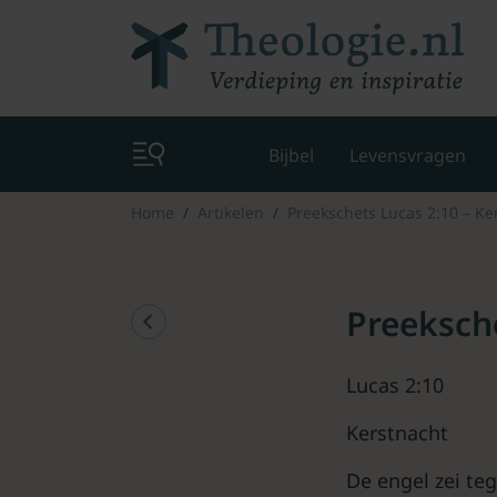
Bijbel
Levensvragen
Home
Artikelen
Preekschets Lucas 2:10 – Ke
Preeksche
Lucas 2:10
Kerstnacht
De engel zei te