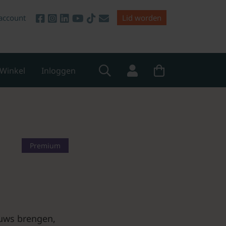
account
Lid worden
Winkel
Inloggen
Premium
euws brengen,