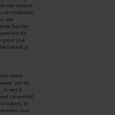
van het voedsel.
s de meditatio).
en, dat
ierde fase ten
 zoetheid die
n groot stuk
theid wordt je
f het meest
ieuws’ aan de
 In vers 8
el intransitief
and waken). In
penhouden voor