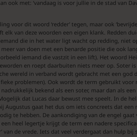
an ook met: ‘vandaag is voor jullie in de stad van Da
ling voor dit woord ‘redder’ tegen, maar ook ‘bevrijder
eft elk van deze woorden een eigen klank. Redden dui
 Iemand die in het water ligt wacht op redding, niet o
t meer van doen met een benarde positie die ook lan
voorbeeld iemand die vastzit in een lift). Het woord He
geworden en roept daarbuiten niets meer op. Soter is
ische wereld in verband wordt gebracht met een god 
cifieke problemen). Ook wordt de term gebruikt voor
nadrukkelijk bekend als een soter, maar dan als een
 Mogelijk dat Lucas daar bewust mee speelt. In de hel
 bij Augustus gaat het dus om iets concreets dat een
nodig te hebben. De aankondiging van de engel gaat v
een heel legertje krijgt de term een nadere specifica
 van de vrede. Iets dat veel verdergaat dan hulp bij 