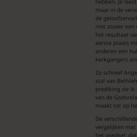
hebben. Je leest
maar in de vero
de geloofservar
niet zozeer een
het resultaat v
eerste plaats m
anderen een hul
kerkgangers and
Zo schreef Angel
stal van Bethle
prediking zie i
van de Godsrela
maakt tot op h
De verschillend
vergelijken met
het voedsel; dat