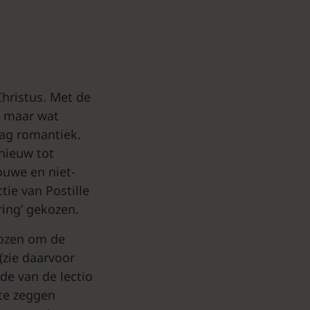
Christus. Met de
, maar wat
aag romantiek.
nieuw tot
ouwe en niet-
ie van Postille
ring’ gekozen.
kozen om de
(zie daarvoor
de van de lectio
 te zeggen