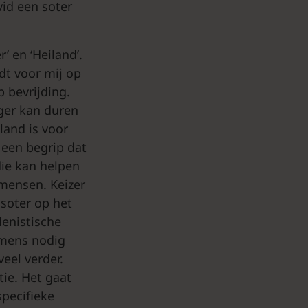
vid een soter
’ en ‘Heiland’.
dt voor mij op
p bevrijding.
ger kan duren
iland is voor
 een begrip dat
die kan helpen
 mensen. Keizer
 soter op het
lenistische
 mens nodig
eel verder.
tie. Het gaat
specifieke