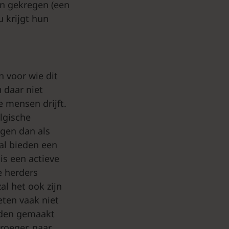
en gekregen (een
 krijgt hun
n voor wie dit
u daar niet
 mensen drijft.
lgische
ngen dan als
al bieden een
s een actieve
e herders
l het ook zijn
ten vaak niet
orden gemaakt
roeger, naar