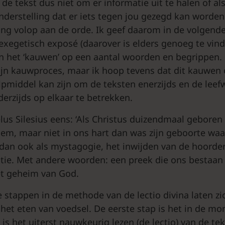
 de tekst dus niet om er informatie uit te halen of a
nderstelling dat er iets tegen jou gezegd kan worden
ing volop aan de orde. Ik geef daarom in de volgend
 exegetisch exposé (daarover is elders genoeg te vin
an het ‘kauwen’ op een aantal woorden en begrippen. 
ijn kauwproces, maar ik hoop tevens dat dit kauwen
pmiddel kan zijn om de teksten enerzijds en de leef
erzijds op elkaar te betrekken.
us Silesius eens: ‘Als Christus duizendmaal geboren 
hem, maar niet in ons hart dan was zijn geboorte waa
k dan ook als mystagogie, het inwijden van de hoorder
tie. Met andere woorden: een preek die ons bestaan 
et geheim van God.
e stappen in de methode van de lectio divina laten z
 het eten van voedsel. De eerste stap is het in de m
 is het uiterst nauwkeurig lezen (de lectio) van de te