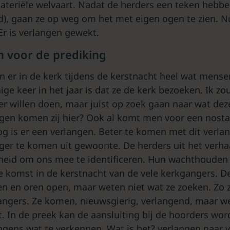
teriële welvaart. Nadat de herders een teken hebb
), gaan ze op weg om het met eigen ogen te zien. Nu
 Er is verlangen gewekt.
n voor de prediking
n er in de kerk tijdens de kerstnacht heel wat mense
ge keer in het jaar is dat ze de kerk bezoeken. Ik zo
r willen doen, maar juist op zoek gaan naar wat deze
gen komen zij hier? Ook al komt men voor een nosta
og is er een verlangen. Beter te komen met dit verla
er te komen uit gewoonte. De herders uit het verha
eid om ons mee te identificeren. Hun wachthouden i
e komst in de kerstnacht van de vele kerkgangers. D
 en oren open, maar weten niet wat ze zoeken. Zo za
angers. Ze komen, nieuwsgierig, verlangend, maar we
t. In de preek kan de aansluiting bij de hoorders w
ngens wat te verkennen. Wat is het? verlangen naar v