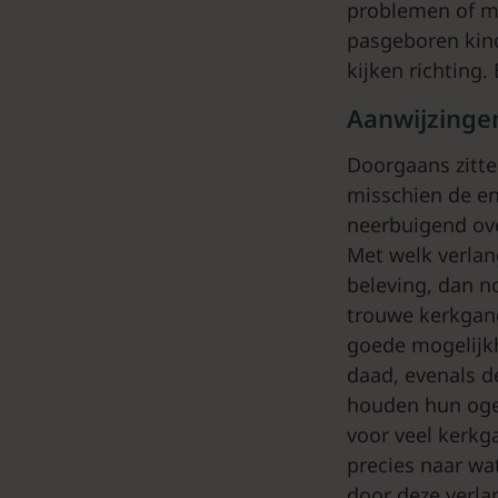
problemen of ma
pasgeboren kind
kijken richting.
Aanwijzinge
Doorgaans zitte
misschien de eni
neerbuigend ove
Met welk verlan
beleving, dan n
trouwe kerkgang
goede mogelijkh
daad, evenals d
houden hun ogen
voor veel kerkg
precies naar wa
door deze verla