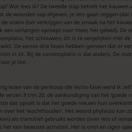
j op? Wat lees ik? De tweede stap betreft het kauwen 
at de woorden sap afgeven, je iets gaan zeggen (dat i
s de oratio (het verkrijgen van de smaak na het kauw
ok een verlangen oproept naar meer, het gebed). De v
templatio, het schouwen; dit is te vergelijken met de
kwikt. De eerste drie fasen hebben gemeen dat er ee
iteit in zit. Bij de contemplatio is dat anders. De zoe
aar je toe.
ig lezen van de perikoop (de lectio-fase) werd ik zel
de verzen 8 t/m 20, de aankondiging van het ‘goede n
rste dat opvalt is dat het goede nieuws hun overkomt.
 over het ‘wachthouden’. Het woord phylasso kan zow
ken) als transitief gebruikt worden (over iets of iem
is het een bewuste activiteit. Het is oren en ogen o