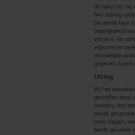
de tekst bij mi
Net zolang totd
De derde fase i
tegelijkertijd o
slotte is de con
vrijkomt en ver
menselijke activ
gegeven, komt n
Uitleg
Bij het nauwkeur
getroffen door 
herders. Het ee
wordt gesproken
(niet-slapen, wa
beide gevallen 