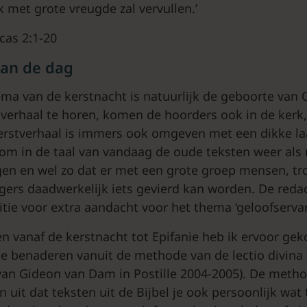
k met grote vreugde zal vervullen.’
ucas 2:1-20
van de dag
ema van de kerstnacht is natuurlijk de geboorte van 
 verhaal te horen, komen de hoorders ook in de kerk
kerstverhaal is immers ook omgeven met een dikke l
 om in de taal van vandaag de oude teksten weer als 
gen en wel zo dat er met een grote groep mensen, tr
ers daadwerkelijk iets gevierd kan worden. De redact
ditie voor extra aandacht voor het thema ‘geloofserva
en vanaf de kerstnacht tot Epifanie heb ik ervoor ge
 te benaderen vanuit de methode van de lectio divina 
 van Gideon van Dam in Postille 2004-2005). De metho
n uit dat teksten uit de Bijbel je ook persoonlijk wat