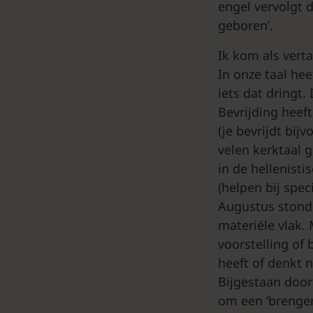
engel vervolgt d
geboren’.
Ik kom als verta
In onze taal he
iets dat dringt.
Bevrijding heef
(je bevrijdt bij
velen kerktaal 
in de hellenist
(helpen bij spe
Augustus stond 
materiële vlak.
voorstelling of
heeft of denkt 
Bijgestaan door 
om een ‘brenger’