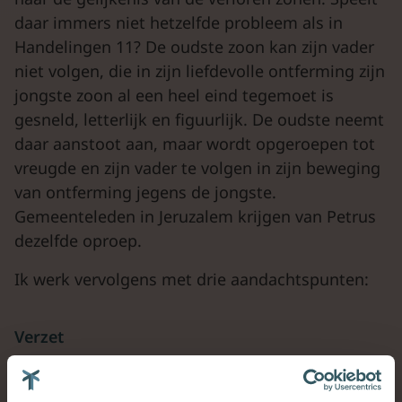
daar immers niet hetzelfde probleem als in
Handelingen 11? De oudste zoon kan zijn vader
niet volgen, die in zijn liefdevolle ontferming zijn
jongste zoon al een heel eind tegemoet is
gesneld, letterlijk en figuurlijk. De oudste neemt
daar aanstoot aan, maar wordt opgeroepen tot
vreugde en zijn vader te volgen in zijn beweging
van ontferming jegens de jongste.
Gemeenteleden in Jeruzalem krijgen van Petrus
dezelfde oproep.
Ik werk vervolgens met drie aandachtspunten:
Verzet
De Joodse gelovigen die extra hangen aan de
besnijdenis, maken bezwaar tegen Petrus. Hij