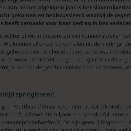
den
aan. In het afgelopen jaar is het slavernijverl
cht gekomen en bediscussieerd waarbij de regeri
s heeft gemaakt voor haar gedrag in het verlede
is echter of we in bredere zin wel kunnen spreken va
n
. We kennen allemaal de verhalen uit de kledingindu
oit gehoord over de chocoladeindustrie, waar kinder
 is en waar dit niet zelden gepaard gaat met dwang e
rnij al wel tot de geschiedenisboeken verbannen, als
 altijd springlevend
ng en Matthias Olthaar rekenden uit dat elk Nederl
ienst heeft, oftewel 10 miljoen mensen die full-time 
e consumptiebehoefte.[1] Dit zijn geen ‘lijfeigenen’ 
ezien als eigendom van iemand anders –, maar wel a