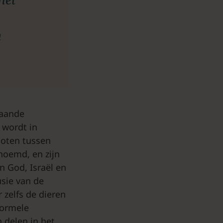
het
n
taande
 wordt in
loten tussen
enoemd, en zijn
n God, Israël en
usie van de
 zelfs de dieren
formele
 delen in het