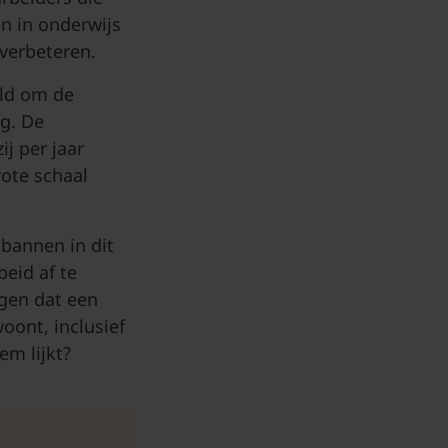
en in onderwijs
 verbeteren.
ld om de
ng. De
ij per jaar
rote schaal
 bannen in dit
beid af te
igen dat een
oont, inclusief
em lijkt?