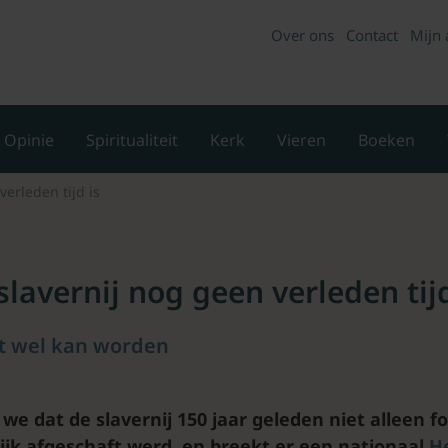
Over ons
Contact
Mijn 
Opinie
Spiritualiteit
Kerk
Vieren
Boeken
erleden tijd is
avernij nog geen verleden tijd
at wel kan worden
n we dat de slavernij 150 jaar geleden niet alleen 
tijk afgeschaft werd, en breekt er een nationaal
H