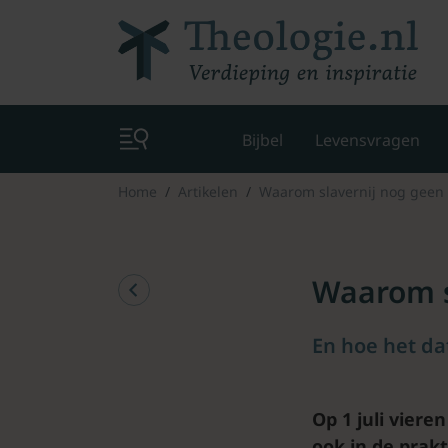
Bijbel
Levensvragen
Home
Artikelen
Waarom slavernij nog geen v
Waarom sl
En hoe het d
Op 1 juli viere
ook in de prak