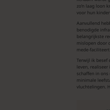
zo’n laag loon k
voor hun kinder
Aanvullend heb
benodigde infra
belangrijkste re
mislopen door d
mede-faciliteert
Terwijl ik besef
leven, realiseer
schaffen in ons 
minimale leefst
vluchtelingen. 