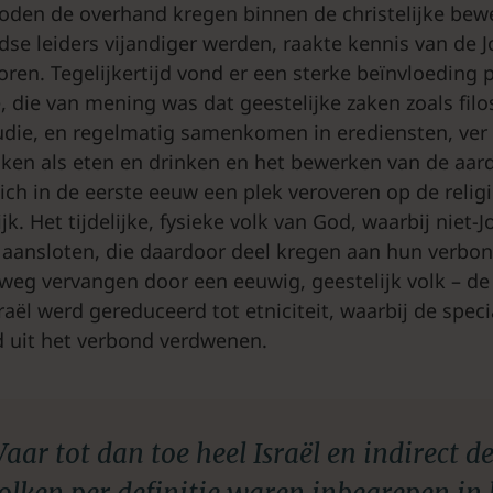
oden de overhand kregen binnen de christelijke bew
odse leiders vijandiger werden, raakte kennis van de 
loren. Tegelijkertijd vond er een sterke beïnvloeding 
e, die van mening was dat geestelijke zaken zoals fil
studie, en regelmatig samenkomen in erediensten, ve
ken als eten en drinken en het bewerken van de aar
ich in de eerste eeuw een plek veroveren op de relig
k. Het tijdelijke, fysieke volk van God, waarbij niet-J
e aansloten, die daardoor deel kregen aan hun verbo
eg vervangen door een eeuwig, geestelijk volk – de
sraël werd gereduceerd tot etniciteit, waarbij de spe
 uit het verbond verdwenen.
aar tot dan toe heel Israël en indirect d