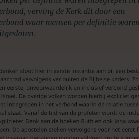
olken per definitie waren inbegrepen in 
erbond, verving de Kerk dit door een
erbond waar mensen per definitie ware
itgesloten.
 denken sloot hier in eerste instantie aan bij een bes
aar trad vervolgens ver buiten de Bijbelse kaders. Zo
en eerste, onvoorwaardelijk en inclusief verbond ges
Israël. De overige volken worden hierbij expliciet g
et inbegrepen in het verbond waarin de relatie tusse
al staat. Vanaf de tijd van de profeten wordt de incl
xplicieter. Denk aan de boeken Ruth en ook Jona waar
en. De apostelen stellen vervolgens voor het eerst 
st waaraan niet-Joden moeten voldoen om te kunnen