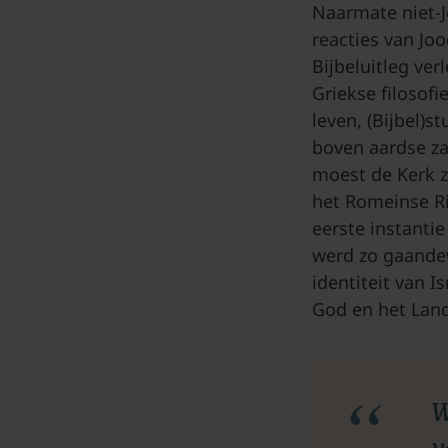
Naarmate niet-J
reacties van Jo
Bijbeluitleg ver
Griekse filosofi
leven, (Bijbel)
boven aardse za
moest de Kerk z
het Romeinse Rij
eerste instanti
werd zo gaandew
identiteit van I
God en het Land
W