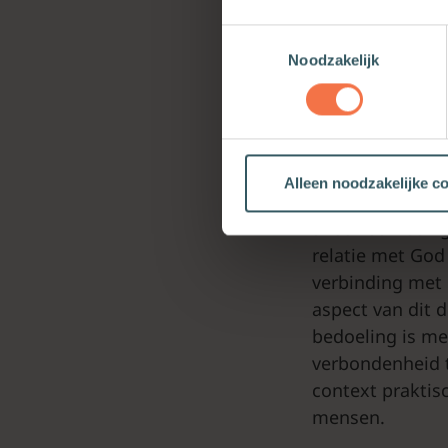
verblijven op d
Toestemmingsselectie
aardse kleinigh
Noodzakelijk
zonder intrinsie
volken, tot dan
gereduceerd tot 
Hoe zit dat? In
Alleen noodzakelijke c
het Joodse volk,
alleen aan een 
relatie met God
verbinding met h
aspect van dit 
bedoeling is me
verbondenheid t
context praktis
mensen.