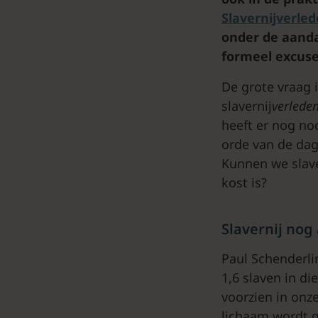
Slavernijverle
onder de aanda
formeel excuse
De grote vraag 
slavernij
verlede
heeft er nog no
orde van de dag
Kunnen we slave
kost is?
Slavernij nog
Paul Schenderli
1,6 slaven in d
voorzien in onz
lichaam wordt g