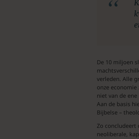
K
k
e
De 10 miljoen s
machtsverschill
verleden. Alle 
onze economie z
niet van de ene
Aan de basis hie
Bijbelse – theol
Zo concludeert
neoliberale, ka