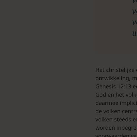
v
v
v
u
Het christelijke
ontwikkeling, m
Genesis 12:13 e
God en het volk 
daarmee implici
de volken centra
volken steeds e
worden inbegrep
voorwaarden va