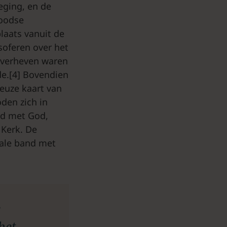
eging, en de
Joodse
plaats vanuit de
osoferen over het
r verheven waren
de.[4] Bovendien
ieuze kaart van
oden zich in
nd met God,
 Kerk. De
ciale band met
e