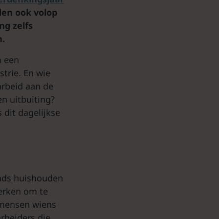
eden ook volop
ng zelfs
n.
n een
strie. En wie
arbeid aan de
n uitbuiting?
 dit dagelijkse
ands huishouden
werken om te
– mensen wiens
rbeiders die