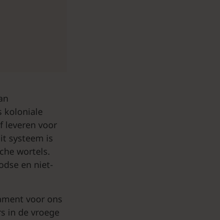
an
 koloniale
f leveren voor
it systeem is
che wortels.
odse en niet-
ament voor ons
rs in de vroege