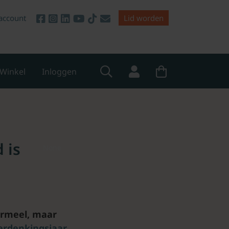
account
Lid worden
Winkel
Inloggen
 is
None
formeel, maar
erdenkingsjaar