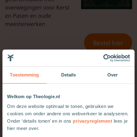
overwegingen voor Kerst
en Pasen en oude
meesterwerken
Bestel hier
Echo’s van het goede
Toestemming
Details
Over
nieuws
In ‘Echo’s van het goede
Welkom op Theologie.nl
nieuws’ werpt Cambrigde-
Om deze website optimaal te tonen, gebruiken we
hoogleraar Geurt Henk van
cookies om onder andere ons webverkeer te analyseren.
Kooten nieuw licht op de
Onder ‘details tonen’ en in ons
privacyreglement
lees je
Evangeliën door ze te
hier meer over.
plaatsen in hun