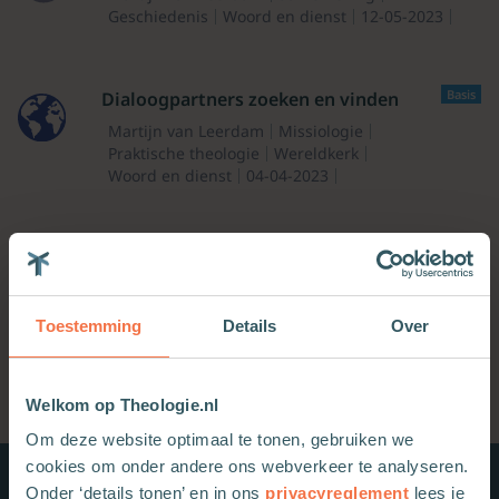
Geschiedenis
Woord en dienst
12-05-2023
Basis
Dialoogpartners zoeken en vinden
Martijn van Leerdam
Missiologie
Praktische theologie
Wereldkerk
Woord en dienst
04-04-2023
Root – Boekbespreking
Toestemming
Details
Over
Welkom op Theologie.nl
Om deze website optimaal te tonen, gebruiken we
cookies om onder andere ons webverkeer te analyseren.
Onder ‘details tonen’ en in ons
privacyreglement
lees je