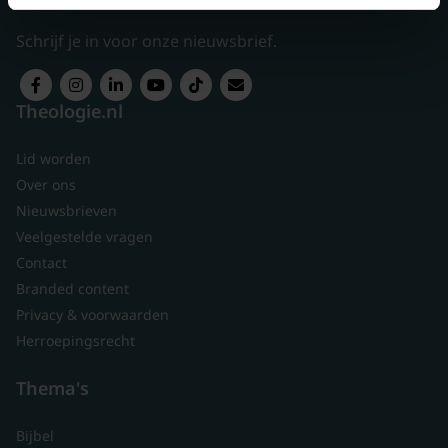
Schrijf je in voor onze nieuwsbrief.
Theologie.nl
Lid worden
Over ons
Nieuwsbrieven
Veelgestelde vragen
Contact
Branded content
Privacy & voorwaarden
Herroepingsrecht
Thema's
Bijbel