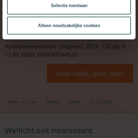
Selectie toestaan
Alleen noodzakelijke cookies
Niek Tramper
,
Liefde, lijden, leven. Gedachten
over kwetsbaarheid en kracht
. Uitgeverij: Utrecht,
KokBoekencentrum Uitgevers, 2026. 152 pp. €
17,99. ISBN 9789043544528
Koop
Liefde, lijden, leve
n
René van Loon
Ziekte
Geloof
29-06-2026
Wellicht ook interessant