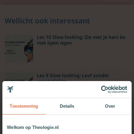
Wellicht ook interessant
Les 10 Slow looking: Zie met je hart én
met open ogen
Les 9 Slow looking: Leef zonder
veroordeling
Toestemming
Details
Over
Vrouwe Wijsheid, partner van God
Basis
Welkom op Theologie.nl