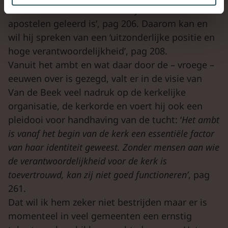
houden en hen te bewaren bij wat door de
apostelen geleerd is’, pag 206. Daarom kan en
wil hij spreken van een ‘uitzonderlijke positie en
hoge verantwoordelijkheid’, pag 208.
Vanuit het ambt en wat daar door de – vroege –
eeuwen over is gezegd, valt er in de visie van
Van de Beek veel nadruk op de kerkelijke
organisatie, de kerkorde en voert hij ook een
pleidooi voor handhaving van de tucht: ‘
Het ambt
is vanaf het begin van de kerk een essentiële factor
van haar identiteit geweest. Zonder mensen aan wie
de verantwoordelijkheid voor de kerk is
toevertrouwd, kan zij niet goed functioneren’
, pag
261.
Dat wil ik hem zeker niet bestrijden maar er is
momenteel in veel gemeenten een ernstig