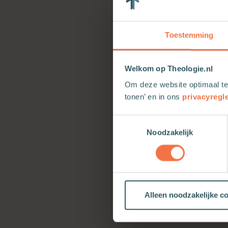
beginnende gelov
Toestemming
Tedere dans
De Kerk kreeg s
Welkom op Theologie.nl
erotiek ongepas
Om deze website optimaal te
verbeelding van
tonen’ en in ons
privacyregl
vandaag is Mari
kind die elkaar
Toestemmingsselectie
Noodzakelijk
en helende voed
Marian Geurt
bedrijf ‘Schatg
Alleen noodzakelijke c