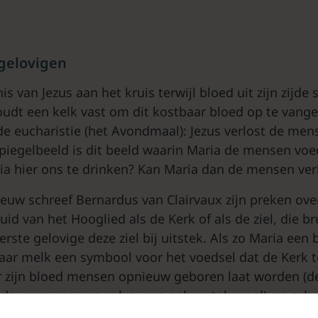
gelovigen
is van Jezus aan het kruis terwijl bloed uit zijn zijde 
udt een kelk vast om dit kostbaar bloed op te vange
de eucharistie (het Avondmaal): Jezus verlost de men
spiegelbeeld is dit beeld waarin Maria de mensen vo
ia hier ons te drinken? Kan Maria dan de mensen ver
eeuw schreef Bernardus van Clairvaux zijn preken ove
uid van het Hooglied als de Kerk of als de ziel, die b
 eerste gelovige deze ziel bij uitstek. Als zo Maria een
 haar melk een symbool voor het voedsel dat de Kerk t
r zijn bloed mensen opnieuw geboren laat worden (de
k de vorm van een vulva, een geboortekanaal), zo sch
loeden kan, haar witte bloed als eucharistisch voedse