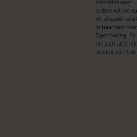
middeleeuwen. 
tedere relatie t
dit altaardrielu
in haar met ste
Openbaring. Ze 
die zich uitstre
intocht van Sin