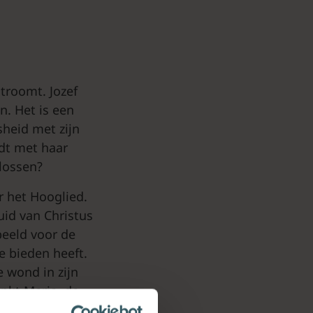
stroomt. Jozef
n. Het is een
sheid met zijn
edt met haar
lossen?
r het Hooglied.
ruid van Christus
 beeld voor de
e bieden heeft.
 wond in zijn
enkt Maria, de
l voor