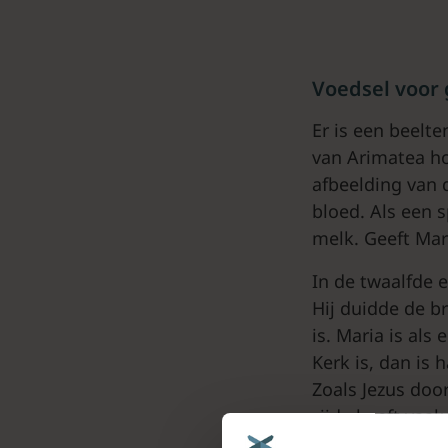
Voedsel voor 
Er is een beelten
van Arimatea ho
afbeelding van 
bloed. Als een 
melk. Geeft Mar
In de twaalfde 
Hij duidde de br
is. Maria is als
Kerk is, dan is
Zoals Jezus doo
zijde heeft vaa
reine die niet b