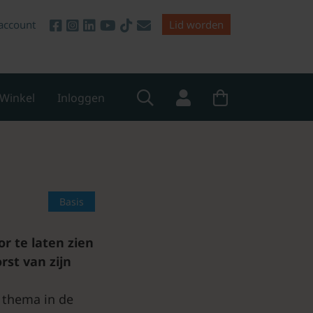
account
Lid worden
Winkel
Inloggen
Basis
r te laten zien
rst van zijn
 thema in de