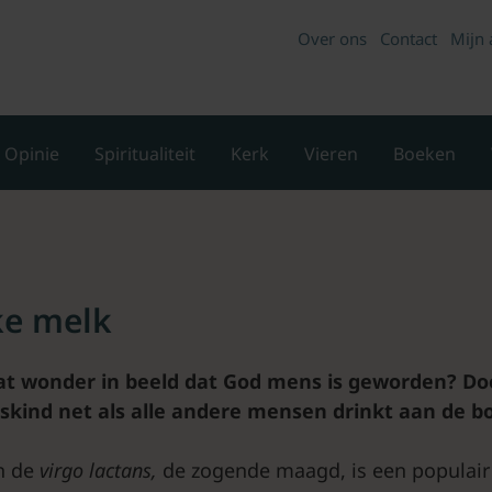
Over ons
Contact
Mijn 
Opinie
Spiritualiteit
Kerk
Vieren
Boeken
ke melk
at wonder in beeld dat God mens is geworden? Doo
skind net als alle andere mensen drinkt aan de bo
n de
virgo
lactans,
de zogende maagd, is een populair