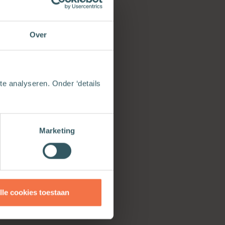
Over
 want vond die
 werd de
e analyseren. Onder ‘details
lair. Maar
 van moeder en
 leven gevende
Marketing
r met haar
lle cookies toestaan