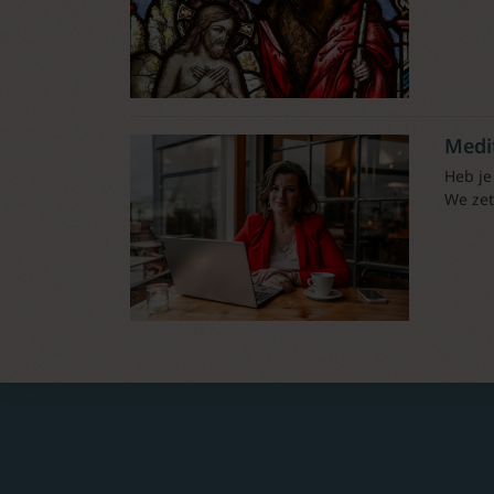
Medi
Heb je
We zet