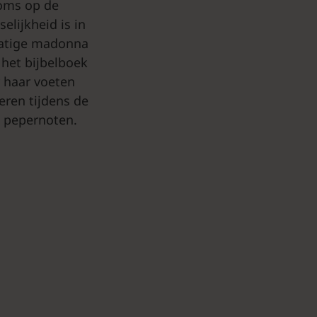
soms op de
elijkheid is in
statige madonna
 het bijbelboek
 haar voeten
eren tijdens de
e pepernoten.