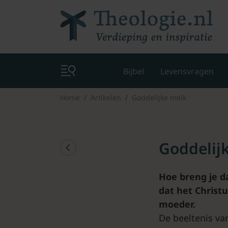
Bijbel
Levensvragen
Home
Artikelen
Goddelijke melk
Goddelij
Hoe breng je d
dat het Christu
moeder.
De beeltenis va