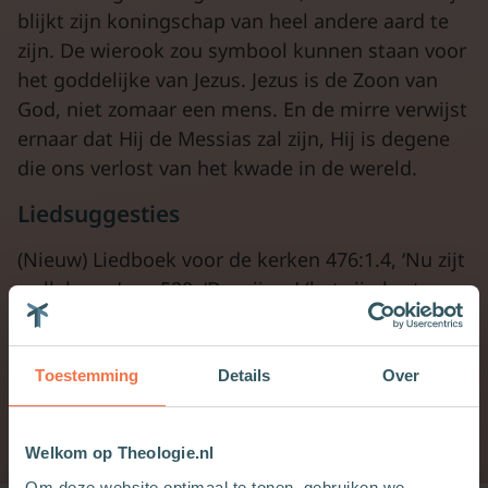
blijkt zijn koningschap van heel andere aard te
zijn. De wierook zou symbool kunnen staan voor
het goddelijke van Jezus. Jezus is de Zoon van
God, niet zomaar een mens. En de mirre verwijst
ernaar dat Hij de Messias zal zijn, Hij is degene
die ons verlost van het kwade in de wereld.
Liedsuggesties
(Nieuw) Liedboek voor de kerken 476:1.4, ‘Nu zijt
wellekome’, en 520, ‘De wijzen’ (het zijn korte
coupletten die je allemaal kunt laten zingen).
Toestemming
Details
Over
Judith Visser
Bijbelwetenschappen
De eerste dag
01-01-2018
Welkom op Theologie.nl
Om deze website optimaal te tonen, gebruiken we