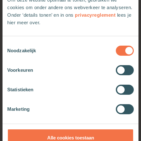
cookies om onder andere ons webverkeer te analyseren.
Wellicht ook interessant
Onder ‘details tonen’ en in ons
privacyreglement
lees je
hier meer over.
De Bijbel is politiek.
Basis
Toestemmingsselectie
Noodzakelijk
Voorkeuren
Symposium ‘Inferno. De ontdekking
van de hel’
Statistieken
Marketing
Bijbel en politiek
Alle cookies toestaan