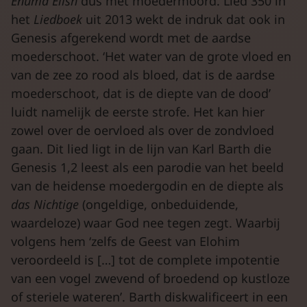
Enuma
Elish
dus met moedermoord. Lied 350 in
het
Liedboek
uit 2013 wekt de indruk dat ook in
Genesis afgerekend wordt met de aardse
moederschoot. ‘Het water van de grote vloed en
van de zee zo rood als bloed, dat is de aardse
moederschoot, dat is de diepte van de dood’
luidt namelijk de eerste strofe. Het kan hier
zowel over de oervloed als over de zondvloed
gaan. Dit lied ligt in de lijn van Karl Barth die
Genesis 1,2 leest als een parodie van het beeld
van de heidense moedergodin en de diepte als
das
Nichtige
(ongeldige, onbeduidende,
waardeloze) waar God nee tegen zegt. Waarbij
volgens hem ‘zelfs de Geest van Elohim
veroordeeld is […] tot de complete impotentie
van een vogel zwevend of broedend op kustloze
of steriele wateren’. Barth diskwalificeert in een