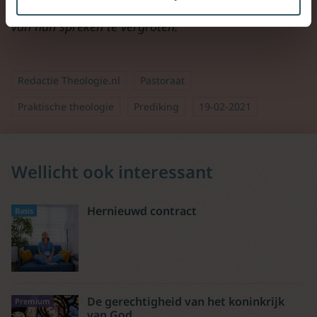
trainers predikers en voorgangers helpt de impact
van hun spreken te vergroten.
Redactie Theologie.nl
Pastoraat
Praktische theologie
Prediking
19-02-2021
Wellicht ook interessant
Hernieuwd contract
Basis
De gerechtigheid van het koninkrijk
Premium
van God