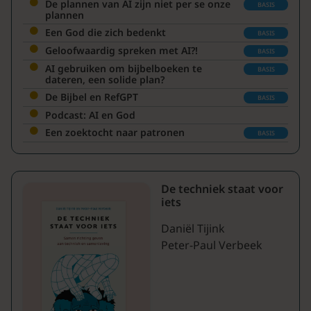
De plannen van AI zijn niet per se onze
BASIS
plannen
Een God die zich bedenkt
BASIS
Geloofwaardig spreken met AI?!
BASIS
AI gebruiken om bijbelboeken te
BASIS
dateren, een solide plan?
De Bijbel en RefGPT
BASIS
Podcast: AI en God
Een zoektocht naar patronen
BASIS
De techniek staat voor
iets
Daniël Tijink
Peter-Paul Verbeek