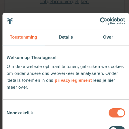
Uitgebreid vergelijken
Premium
Toestemming
Details
Over
€ 10,00
Welkom op Theologie.nl
vanaf
/maand
Om deze website optimaal te tonen, gebruiken we cookies
om onder andere ons webverkeer te analyseren. Onder
Voor professionals in de kerk, inclusief onbeperkt
‘details tonen’ en in ons
privacyreglement
lees je hier
toegang
meer over.
Toestemmingsselectie
Ik wil Premium
Noodzakelijk