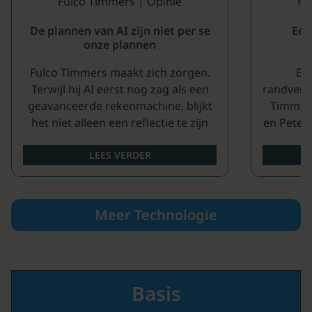
Fulco Timmers | Opinie
Fu
De plannen van AI zijn niet per se
Een
onze plannen
Fulco Timmers maakt zich zorgen.
Ein
Terwijl hij AI eerst nog zag als een
randversc
geavanceerde rekenmachine, blijkt
Timmers
het niet alleen een reflectie te zijn
en Peter 
van de verla...
re
LEES VERDER
Meer Technologie
Basis