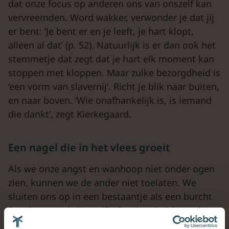
dat onze focus op anderen ons van onszelf kan
vervreemden. Word wakker, verwonder je dat jij
er bent: ‘Je bent er en je leeft, je hart klopt,
alleen al dat’ (p. 52). Natuurlijk is er dan ook het
stemmetje dat zegt dat je hart elk moment kan
stoppen met kloppen. Maar zulke bezorgdheid is
‘een vorm van slavernij’. Richt je blik naar buiten,
en naar boven. ‘Wie onafhankelijk is, is iemand
die dankt’, zegt Kierkegaard.
Een nagel die in het vlees groeit
Als we onze angst en wanhoop niet onder ogen
zien, kunnen we de ander niet toelaten. We
sluiten ons op in een bestaantje als een burcht
(het ‘heerszuchtige zelf’). De eigenheid van de
ander wordt dan een bedreiging. In het