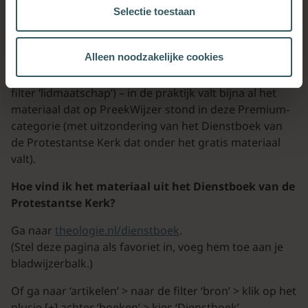
Nee, dat kan niet. Het materiaal dat op PreekWijzer
Selectie toestaan
stond, is afkomstig uit verschillende bronnen.
Je kunt wél alleen materiaal op het gebied van
Alleen noodzakelijke cookies
‘
prediking
’ selecteren
of alleen in het ‘
Premium’-materiaal
zoeken (via de
filter ‘lidmaatschap’) – in de praktijk valt bijna al het
materiaal dat op PreekWijzer stond in deze Premium-
categorie (met uitzondering van het Dienstboek van
de Protestantse Kerk dat onder het gratis materiaal
valt).
Hoe vind ik het materiaal uit het Dienstboek van de
Protestantse Kerk?
Ga naar
theologie.nl/dienstboek
.
(Stel deze pagina als favoriet in, voeg hem toe aan je
bladwijzerbalk.)
Of ga naar ‘artikelen’ > naar de filter ‘bron’ > klik op het
plusje [+] achter ‘boeken’ > kies ‘Dienstboek’