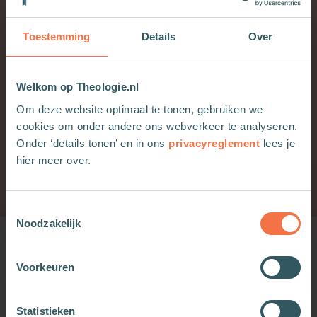
zijn volk wil loslaten. Maar dan, op dat ultieme
moment blijkt dat hij het niet kan; hij kan zijn
Toestemming
Details
Over
volk, de mensen, zijn schepping niet loslaten.
Elke dag weer opnieuw doet hij zijn zon opgaan
Welkom op Theologie.nl
over deze wereld, de zon van zijn goedheid en
trouw. Godlof!
Om deze website optimaal te tonen, gebruiken we
cookies om onder andere ons webverkeer te analyseren.
Onder ‘details tonen’ en in ons
privacyreglement
lees je
hier meer over.
Richard Vissinga
Geloof
Ouderlingenblad
08-08-2020
Toestemmingsselectie
Noodzakelijk
Wellicht ook interessant
Voorkeuren
Meditatie 10 Mariamomenten: Hef je
palmtak
Statistieken