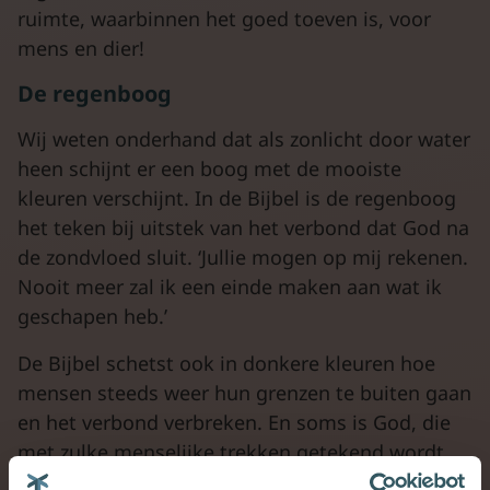
ruimte, waarbinnen het goed toeven is, voor
mens en dier!
De regenboog
Wij weten onderhand dat als zonlicht door water
heen schijnt er een boog met de mooiste
kleuren verschijnt. In de Bijbel is de regenboog
het teken bij uitstek van het verbond dat God na
de zondvloed sluit. ‘Jullie mogen op mij rekenen.
Nooit meer zal ik een einde maken aan wat ik
geschapen heb.’
De Bijbel schetst ook in donkere kleuren hoe
mensen steeds weer hun grenzen te buiten gaan
en het verbond verbreken. En soms is God, die
met zulke menselijke trekken getekend wordt,
zo verontwaardigd, gekwetst en boos, dat hij