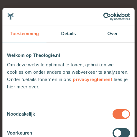
Het is in en door de handeling dat
het doel wordt bereikt
Toestemming
Details
Over
Welkom op Theologie.nl
Een iets minder abstract voorbeeld. Op de
Nederlandse politie auto’s staat al jarenlang
Om deze website optimaal te tonen, gebruiken we
‘Waakzaam en dienstbaar’. Die twee begrippen
cookies om onder andere ons webverkeer te analyseren.
Onder ‘details tonen’ en in ons
privacyreglement
lees je
gaan terug op de grondwettelijke taken van de
hier meer over.
politie. Hoe bereiken politieagenten die
doelstellingen? Niet als eindproduct van een
aantal activiteiten. Een politieagent heeft niet na
Toestemmingsselectie
een dag hard werken een eenheid
Noodzakelijk
waakzaamheid en dienstbaarheid geproduceerd.
Deze zaken ontstaan in zijn werk: door te
Voorkeuren