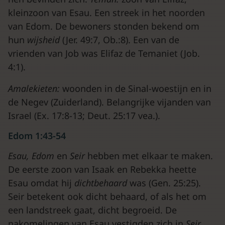
kleinzoon van Esau. Een streek in het noorden
van Edom. De bewoners stonden bekend om
hun
wijsheid
(Jer. 49:7, Ob.:8). Een van de
vrienden van Job was Elifaz de Temaniet (Job.
4:1).
Amalekieten:
woonden in de Sinal-woestijn en in
de Negev (Zuiderland). Belangrijke vijanden van
Israel (Ex. 17:8-13; Deut. 25:17 vea.).
Edom 1:43-54
Esau, Edom
en
Seir
hebben met elkaar te maken.
De eerste zoon van Isaak en Rebekka heette
Esau omdat hij
dichtbehaard
was (Gen. 25:25).
Seir betekent ook dicht behaard, of als het om
een landstreek gaat, dicht begroeid. De
nakomelingen van Esau vestigden zich in
Seir,