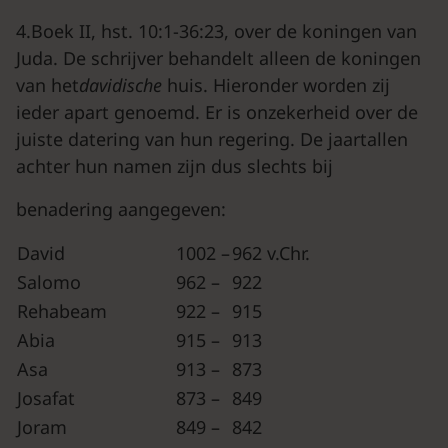
4.Boek II, hst. 10:1-36:23, over de koningen van
Juda. De schrijver behandelt alleen de koningen
van het
davidische
huis. Hieronder worden zij
ieder apart genoemd. Er is onzekerheid over de
juiste datering van hun regering. De jaartallen
achter hun namen zijn dus slechts bij
benadering aangegeven:
David
1002 –
962 v.Chr.
Salomo
962 –
922
Rehabeam
922 –
915
Abia
915 –
913
Asa
913 –
873
Josafat
873 –
849
Joram
849 –
842