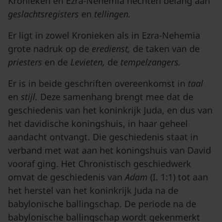
Kronieken en Ezra-Nehemia hechten belang aan
geslachtsregist
ers
en
tellingen.
Er ligt in zowel Kronieken als in Ezra-Nehemia
grote nadruk op de
eredienst,
de taken van de
priesters
en de
Levieten,
de
tempelzangers.
Er is in beide geschriften overeenkomst in
taal
en
stijl.
Deze samenhang brengt mee dat de
geschiedenis van het koninkrijk Juda, en dus van
het davidische koningshuis, in haar geheel
aandacht ontvangt. Die geschiedenis staat in
verband met wat aan het koningshuis van David
vooraf ging. Het Chronistisch geschiedwerk
omvat de geschiedenis van
Adam
(I. 1:1) tot aan
het herstel van het koninkrijk Juda na de
babylonische ballingschap. De periode na de
babylonische ballingschap wordt gekenmerkt