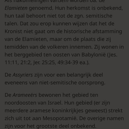
Als nakomelingen van
Sem
worden oa. de
Elamiet
en
genoemd. Hun herkomst is onbekend,
hun taal behoort niet tot de zgn. semitische
talen. Dat zou erop kunnen wijzen dat het de
Kronist niet gaat om de historische afstamming
van de Elamieten, maar om de plaats die zij
temidden van de volkeren innemen. Zij wonen in
het berggebied ten oosten van Babylonië (Jes.
11:11, 21:2, Jer. 25:25, 49:34-39 ea.).
De
Assyriers
zijn voor een belangrijk deel
eveneens van niet-semitische oorsprong.
De
Arameeërs
bewonen het gebied ten
noordoosten van Israel. Hun gebied (er zijn
meerdere aramese koninkrijkjes geweest) strekt
zich uit tot aan Mesopotamië. De overige namen
zijn voor het grootste deel onbekend.