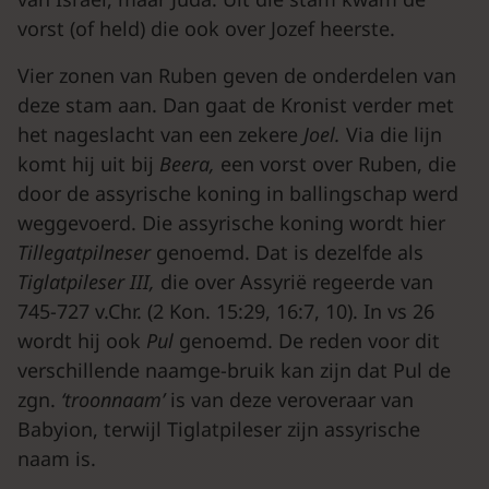
vorst (of held) die ook over Jozef heerste.
Vier zonen van Ruben geven de onderdelen van
deze stam aan. Dan gaat de Kronist verder met
het nageslacht van een zekere
Joel.
Via die lijn
komt hij uit bij
Beera,
een vorst over Ruben, die
door de assyrische koning in ballingschap werd
weggevoerd. Die assyrische koning wordt hier
Tillegatpilneser
genoemd. Dat is dezelfde als
Tiglatpileser III,
die over Assyrië regeerde van
745-727 v.Chr. (2 Kon. 15:29, 16:7, 10). In vs 26
wordt hij ook
Pul
genoemd. De reden voor dit
verschillende naamge-bruik kan zijn dat Pul de
zgn.
‘troonnaam’
is van deze veroveraar van
Babyion, terwijl Tiglatpileser zijn assyrische
naam is.