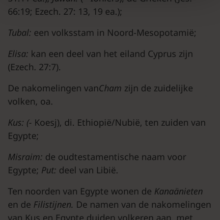
66:19; Ezech. 27: 13, 19 ea.);
Tubal:
een volksstam in Noord-Mesopotamië;
Elisa:
kan een deel van het eiland Cyprus zijn
(Ezech. 27:7).
De nakomelingen van
Cham
zijn de zuidelijke
volken, oa.
Kus: (-
Koesj), di. Ethiopië/Nubië, ten zuiden van
Egypte;
Misraim:
de oudtestamentische naam voor
Egypte;
P
ut:
deel van Libië.
Ten noorden van Egypte wonen de
Kanaänieten
en de
Filistijnen.
De namen van de nakomelingen
van Kus en Egypte duiden volkeren aan, met