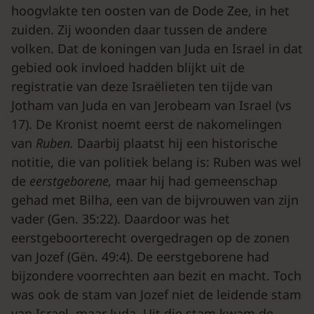
hoogvlakte ten oosten van de Dode Zee, in het
zuiden. Zij woonden daar tussen de andere
volken. Dat de koningen van Juda en Israel in dat
gebied ook invloed hadden blijkt uit de
registratie van deze Israëlieten ten tijde van
Jotham van Juda en van Jerobeam van Israel (vs
17). De Kronist noemt eerst de nakomelingen
van
Ruben.
Daarbij plaatst hij een historische
notitie, die van politiek belang is: Ruben was wel
de
eerstgeborene,
maar hij had gemeenschap
gehad met Bilha, een van de bijvrouwen van zijn
vader (Gen. 35:22). Daardoor was het
eerstgeboorterecht overgedragen op de zonen
van Jozef (Gën. 49:4). De eerstgeborene had
bijzondere voorrechten aan bezit en macht. Toch
was ook de stam van Jozef niet de leidende stam
van Israel, maar Juda. Uit die stam kwam de