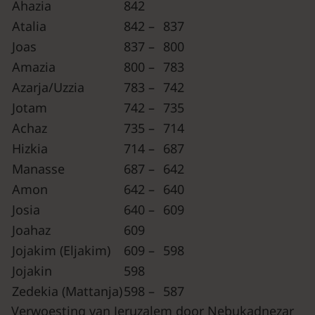
Ahazia
842
Atalia
842 –
837
Joas
837 –
800
Amazia
800 –
783
Azarja/Uzzia
783 –
742
Jotam
742 –
735
Achaz
735 –
714
Hizkia
714 –
687
Manasse
687 –
642
Amon
642 –
640
Josia
640 –
609
Joahaz
609
Jojakim (Eljakim)
609 –
598
Jojakin
598
Zedekia (Mattanja)
598 –
587
Verwoesting van Jeruzalem door Nebukadnezar