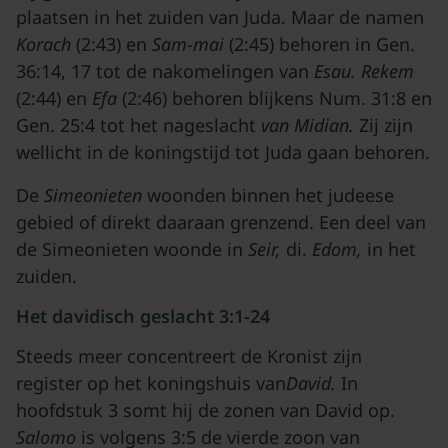
plaatsen in het zuiden van Juda. Maar de namen
Korach
(2:43) en
Sam-mai
(2:45) behoren in Gen.
36:14, 17 tot de nakomelingen van
Esau. Rekem
(2:44) en
Efa
(2:46) behoren blijkens Num. 31:8 en
Gen. 25:4 tot het nageslacht
van Midian.
Zij zijn
wellicht in de koningstijd tot Juda gaan behoren.
De
Simeonie
ten
woonden binnen het judeese
gebied of direkt daaraan grenzend. Een deel van
de Simeonieten woonde in
Seir,
di.
Edom,
in het
zuiden.
Het davidisch geslacht 3:1-24
Steeds meer concentreert de Kronist zijn
register op het koningshuis van
David.
In
hoofdstuk 3 somt hij de zonen van David op.
Salomo
is volgens 3:5 de vierde zoon van