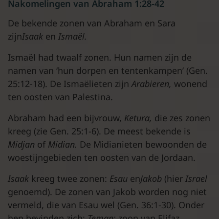
Nakomelingen van Abraham 1:28-42
De bekende zonen van Abraham en Sara
zijn
Isaak
en
Ismaël.
Ismaël had twaalf zonen. Hun namen zijn de
namen van ‘hun dorpen en tentenkampen’ (Gen.
25:12-18). De Ismaëlieten zijn
Arabieren,
wonend
ten oosten van Palestina.
Abraham had een bijvrouw,
Ketura,
die zes zonen
kreeg (zie Gen. 25:1-6). De meest bekende is
Midjan
of
Midian.
De Midianieten bewoonden de
woestijngebieden ten oosten van de Jordaan.
Isaak
kreeg twee zonen:
Esau
en
Jakob
(hier
Israel
genoemd). De zonen van Jakob worden nog niet
vermeld, die van Esau wel (Gen. 36:1-30). Onder
hen bevinden zich:
Tema
n:
zoon van Elifaz,