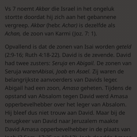
Vs 7 noemt
Akbar
die Israel in het ongeluk
stortte doordat hij zich aan het gebannene
vergreep.
Akbar
(hebr.
Achar)
is dezelfde als
Achan,
de zoon van Karmi (Joz. 7: 1).
Opvallend is dat de zonen van Isai worden
geteld
(2:9-16; Ruth 4:18-22). David is de zevende. David
had twee zusters:
Seruja
en
Abigail.
De zonen van
Seruja waren
Abisai, Joab
en
Asael.
Zij waren de
belangrijkste aanvoerders van Davids leger.
Abigail had een zoon,
Amasa
geheten. Tijdens de
opstand van Absalom tegen David werd Amasa
opperbevelhebber over het leger van Absalom.
Hij bleef dus niet trouw aan David. Maar bij de
terugkeer van David naar Jeruzalem maakte
David Amasa opperbevelhebber in de plaats van