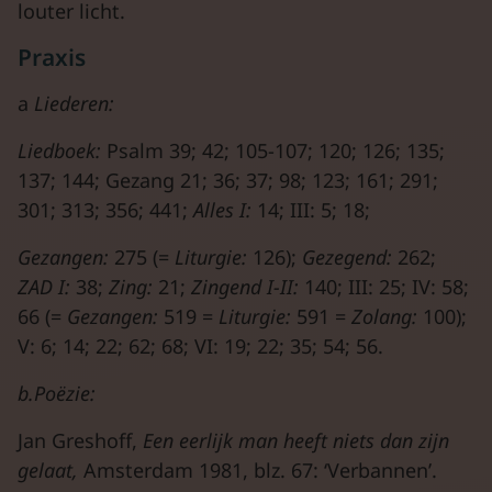
louter licht.
Praxis
a
Liederen:
Liedboek:
Psalm 39; 42; 105-107; 120; 126; 135;
137; 144; Gezang 21; 36; 37; 98; 123; 161; 291;
301; 313; 356; 441;
Alles I:
14; III: 5; 18;
Gezangen:
275 (=
Liturgie:
126);
Gezegend:
262;
ZAD I:
38;
Zing:
21;
Zingend I-II:
140; III: 25; IV: 58;
66 (=
Gezangen:
519 =
Liturgie:
591 =
Zolang:
100);
V: 6; 14; 22; 62; 68; VI: 19; 22; 35; 54; 56.
b.Poëzie:
Jan Greshoff,
Een eerlijk man heeft niets dan zijn
gelaat,
Amsterdam 1981, blz. 67: ‘Verbannen’.