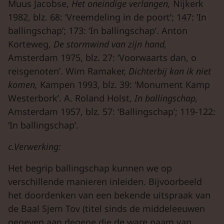
Muus Jacobse,
Het oneindige verlangen,
Nijkerk
1982, blz. 68: ‘Vreemdeling in de poort’; 147: ‘In
ballingschap’; 173: ‘In ballingschap’. Anton
Korteweg,
De stormwind van zijn hand,
Amsterdam 1975, blz. 27: ‘Voorwaarts dan, o
reisgenoten’. Wim Ramaker,
Dichterbij kan ik niet
komen,
Kampen 1993, blz. 39: ‘Monument Kamp
Westerbork’. A. Roland Holst,
In ballingschap,
Amsterdam 1957, blz. 57: ‘Ballingschap’; 119-122:
‘In ballingschap’.
c.Verwerking:
Het begrip ballingschap kunnen we op
verschillende manieren inleiden. Bijvoorbeeld
het doordenken van een bekende uitspraak van
de Baal Sjem Tov (titel sinds de middeleeuwen
gegeven aan degene die de ware naam van