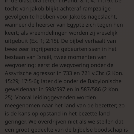
in de diaspora terecht (Hand. 8:1, 4; 11:19). De
tocht van Jakob blijkt achteraf rampzalige
gevolgen te hebben voor Jakobs nageslacht,
wanneer de heerser van Egypte zich tegen hen
keert; als vreemdelingen worden zij vreselijk
uitgebuit (Ex. 1; 2:15). De bijbel verhaalt van
twee zeer ingrijpende gebeurtenissen in het
bestaan van Israël, twee momenten van
wegvoering: eerst de wegvoering onder de
Assyrische agressor in 733 en 721 v.Chr. (2 Kon.
15:29; 17:5-6); later die onder de Babylonische
geweldenaar in 598/597 en in 587/586 (2 Kon.
25). Vooral leidinggevenden worden
meegenomen naar het land van de bezetter; zo
is de kans op opstand in het bezette land
geringer. We overdrijven niet als we stellen dat
een groot gedeelte van de bijbelse boodschap is