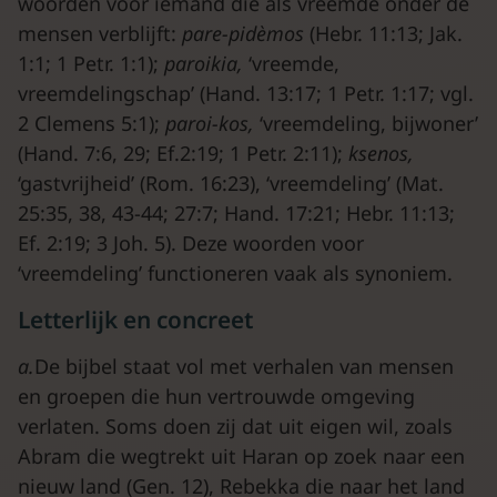
woorden voor iemand die als vreemde onder de
mensen verblijft:
pare-pidèmos
(Hebr. 11:13; Jak.
1:1; 1 Petr. 1:1);
paroikia,
‘vreemde,
vreemdelingschap’ (Hand. 13:17; 1 Petr. 1:17; vgl.
2 Clemens 5:1);
paroi-kos,
‘vreemdeling, bijwoner’
(Hand. 7:6, 29; Ef.2:19; 1 Petr. 2:11);
ksenos,
‘gastvrijheid’ (Rom. 16:23), ‘vreemdeling’ (Mat.
25:35, 38, 43-44; 27:7; Hand. 17:21; Hebr. 11:13;
Ef. 2:19; 3 Joh. 5). Deze woorden voor
‘vreemdeling’ functioneren vaak als synoniem.
Letterlijk en concreet
a.
De bijbel staat vol met verhalen van mensen
en groepen die hun vertrouwde omgeving
verlaten. Soms doen zij dat uit eigen wil, zoals
Abram die wegtrekt uit Haran op zoek naar een
nieuw land (Gen. 12), Rebekka die naar het land