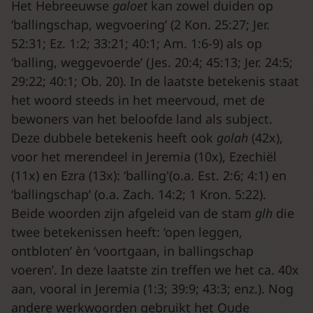
Het Hebreeuwse
galoet
kan zowel duiden op
‘ballingschap, wegvoering’ (2 Kon. 25:27; Jer.
52:31; Ez. 1:2; 33:21; 40:1; Am. 1:6-9) als op
‘balling, weggevoerde’ (Jes. 20:4; 45:13; Jer. 24:5;
29:22; 40:1; Ob. 20). In de laatste betekenis staat
het woord steeds in het meervoud, met de
bewoners van het beloofde land als subject.
Deze dubbele betekenis heeft ook
golah
(42x),
voor het merendeel in Jeremia (10x), Ezechiël
(11x) en Ezra (13x): ‘balling'(o.a. Est. 2:6; 4:1) en
‘ballingschap’ (o.a. Zach. 14:2; 1 Kron. 5:22).
Beide woorden zijn afgeleid van de stam
glh
die
twee betekenissen heeft: ‘open leggen,
ontbloten’ èn ‘voortgaan, in ballingschap
voeren’. In deze laatste zin treffen we het ca. 40x
aan, vooral in Jeremia (1:3; 39:9; 43:3; enz.). Nog
andere werkwoorden gebruikt het Oude