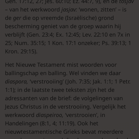
Gen. 17:12, 27; Jes. 60:10; Ez. 44:7, 9), en de
tosjav
– van het werkwoord
jasjav:
‘wonen, zitten’ – is
de
ger
die op vreemde (Israëlische) grond
bescherming geniet van de groep waarin hij
verblijft (Gen. 23:4; Ex. 12:45; Lev. 22:10 en 7x in
25; Num. 35:15; 1 Kon. 17:1 onzeker; Ps. 39:13; 1
Kron. 29:15).
Het Nieuwe Testament mist woorden voor
ballingschap en balling. Wel vinden we daar
diaspora,
‘verstrooiing’ (Joh. 7:35; Jak. 1:1; 1 Petr.
1:1); in de laatste twee teksten zijn het de
adressanten van de brief: de volgelingen van
Jezus Christus in de verstrooiing. Vergelijk het
werkwoord
diaspeiroo,
‘verstrooien’, in
Handelingen (8:1, 4; 11:19). Ook het
nieuwtestamentische Grieks bevat meerdere