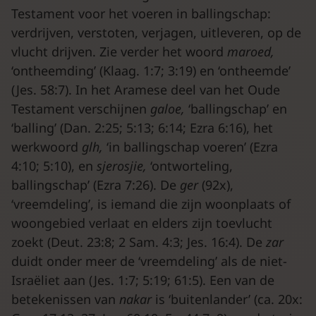
Testament voor het voeren in ballingschap:
verdrijven, verstoten, verjagen, uitleveren, op de
vlucht drijven. Zie verder het woord
maroed,
‘ontheemding’ (Klaag. 1:7; 3:19) en ‘ontheemde’
(Jes. 58:7). In het Aramese deel van het Oude
Testament verschijnen
galoe,
‘ballingschap’ en
‘balling’ (Dan. 2:25; 5:13; 6:14; Ezra 6:16), het
werkwoord
glh,
‘in ballingschap voeren’ (Ezra
4:10; 5:10), en
sjerosjie,
‘ontworteling,
ballingschap’ (Ezra 7:26). De
ger
(92x),
‘vreemdeling’, is iemand die zijn woonplaats of
woongebied verlaat en elders zijn toevlucht
zoekt (Deut. 23:8; 2 Sam. 4:3; Jes. 16:4). De
zar
duidt onder meer de ‘vreemdeling’ als de niet-
Israëliet aan (Jes. 1:7; 5:19; 61:5). Een van de
betekenissen van
nakar
is ‘buitenlander’ (ca. 20x: