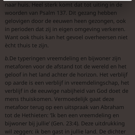
naar huis. Heel sterk komt dat tot uiting in de
woorden van Psalm 137. Dit gezang hebben
gelovigen door de eeuwen heen gezongen, ook
in perioden dat zij in eigen omgeving verkeren.
Want ook thuis kan het gevoel overheersen niet
ècht thuis te zijn.
b.
De typeringen vreemdeling en bijwoner zijn
metaforen voor de afstand tot de wereld en het
geloof in het land achter de horizon. Het verblijf
op aarde is een verblijf in vreemdelingschap, het
verblijf in de eeuwige nabijheid van God doet de
mens thuiskomen. Vermoedelijk gaat deze
metafoor terug op een uitspraak van Abraham
tot de Hethieten: ‘Ik ben een vreemdeling en
bijwoner bij jullie’ (Gen. 23:4). Deze uitdrukking
wil zeggen: ik ben gast in jullie land. De dichter