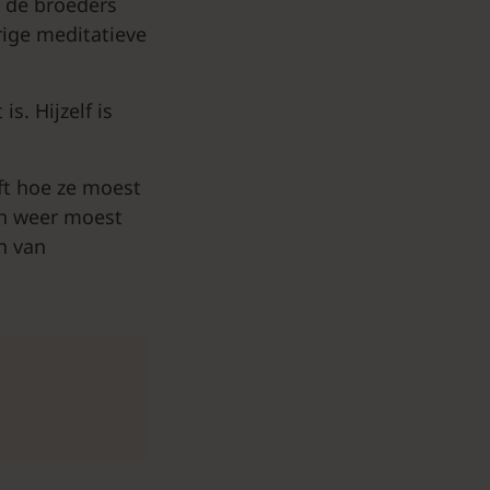
 de broeders
ige meditatieve
is. Hijzelf is
jft hoe ze moest
en weer moest
n van