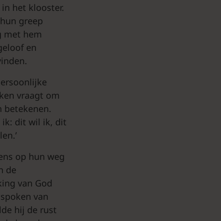
in het klooster.
 hun greep
ng met hem
geloof en
vinden.
persoonlijke
erken vraagt om
en betekenen.
: dit wil ik, dit
len.’
ntens op hun weg
in de
aking van God
n spoken van
lde hij de rust