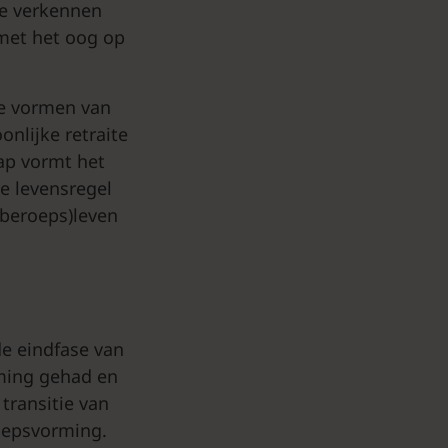
ze verkennen
 met het oog op
e vormen van
oonlijke retraite
hap vormt het
ke levensregel
(beroeps)leven
de eindfase van
rming gehad en
 transitie van
roepsvorming.