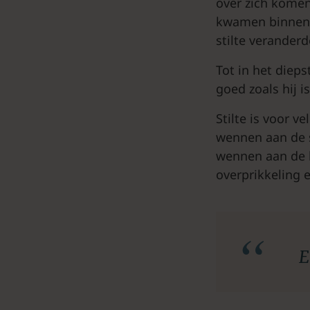
over zich komen
kwamen binnen,
stilte verander
Tot in het diepst
goed zoals hij is
Stilte is voor v
wennen aan de s
wennen aan de he
overprikkeling e
E