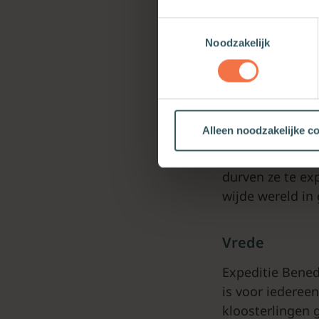
Sommigen hebbe
Toestemmingsselectie
religieus niema
Noodzakelijk
voor de taak o
Er ontstaat mee
waarde heeft, w
toekomstige pla
Alleen noodzakelijke c
verwondering, t
hierop te reflec
durven ze te ex
wijde wereld in
Vrede
Expeditie Benedi
is voor iederee
kloosterlingen 