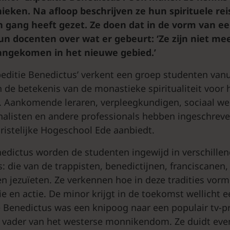
ieken. Na afloop beschrijven ze hun spirituele rei
n gang heeft gezet. Ze doen dat in de vorm van ee
Hun docenten over wat er gebeurt: ‘Ze zijn niet me
angekomen in het nieuwe gebied.’
peditie Benedictus’ verkent een groep studenten vanu
 de betekenis van de monastieke spiritualiteit voor 
. Aankomende leraren, verpleegkundigen, sociaal we
nalisten en andere professionals hebben ingeschrev
hristelijke Hogeschool Ede aanbiedt.
nedictus worden de studenten ingewijd in verschille
s: die van de trappisten, benedictijnen, franciscanen, 
n jezuïeten. Ze verkennen hoe in deze tradities vor
e en actie. De minor krijgt in de toekomst wellicht 
e Benedictus was een knipoog naar een populair tv
e vader van het westerse monnikendom. Ze duidt eve