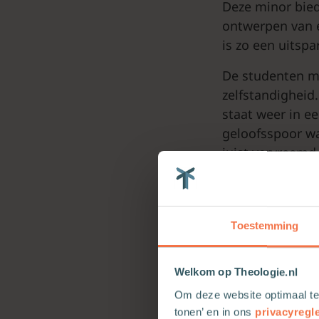
Deze minor bied
ontwerpen van 
is zo een uitspa
De studenten m
zelfstandigheid. 
staat weer in e
geloofsspoor wa
juist vervreemd 
mensen, tijdens
Toestemming
‘
Welkom op Theologie.nl
Om deze website optimaal te
tonen’ en in ons
privacyregl