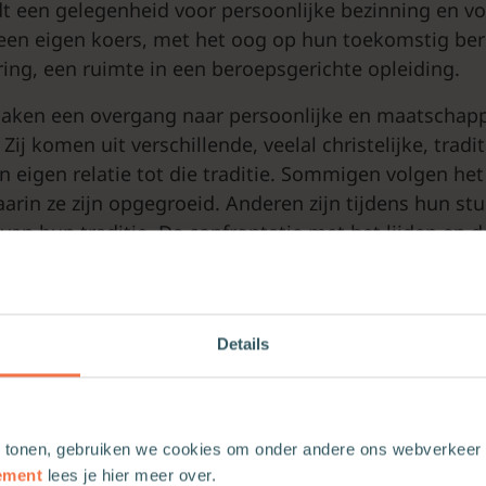
t een gelegenheid voor persoonlijke bezinning en vo
een eigen koers, met het oog op hun toekomstig be
ring, een ruimte in een beroepsgerichte opleiding.
aken een overgang naar persoonlijke en maatschapp
Zij komen uit verschillende, veelal christelijke, tradit
en eigen relatie tot die traditie. Sommigen volgen he
arin ze zijn opgegroeid. Anderen zijn tijdens hun stu
van hun traditie. De confrontatie met het lijden en d
 hun stage, schudt aan de fundamenten van zingevi
Details
Dit wil ik, dit heb ik nodig’
 tonen, gebruiken we cookies om onder andere ons webverkeer t
ement
lees je hier meer over.