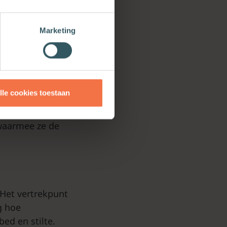
en zijn in een
jonge mensen
Marketing
r hun leven
eft voor hun
ng nodig van
lle cookies toestaan
enodigd om
n grenzen over,
 waarmee ze de
 Het vertrekpunt
g hoe
ed en stilte.