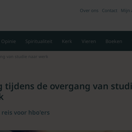
Over ons
Contact
Mijn 
Opinie
Spiritualiteit
Kerk
Vieren
Boeken
ang van studie naar werk
 tijdens de overgang van stud
k
 reis voor hbo'ers