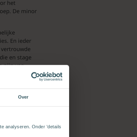
or het
roep. De minor
elijke
ies. En ieder
t vertrouwde
die en stage
e pijn van
ng.
Over
e analyseren. Onder ‘details