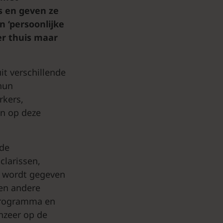
s en geven ze
n ‘persoonlijke
er thuis maar
it verschillende
hun
rkers,
en op deze
nde
clarissen,
m wordt gegeven
een andere
-programma en
nzeer op de