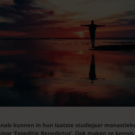
onals kunnen in hun laatste studiejaar monastieke
inor ‘Expeditie Benedictus’. Ook maken ze kennis