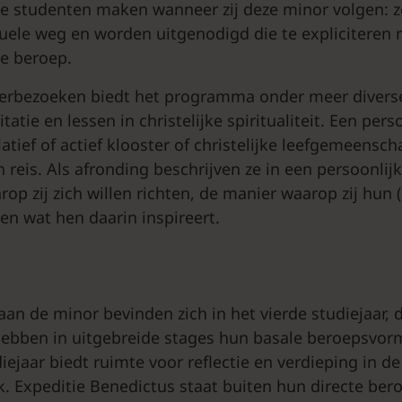
 die studenten maken wanneer zij deze minor volgen: 
tuele weg en worden uitgenodigd die te expliciteren
e beroep.
terbezoeken biedt het programma onder meer divers
tatie en lessen in christelijke spiritualiteit. Een pers
atief of actief klooster of christelijke leefgemeensc
 reis. Als afronding beschrijven ze in een persoonlij
op zij zich willen richten, de manier waarop zij hun 
 en wat hen daarin inspireert.
an de minor bevinden zich in het vierde studiejaar, 
hebben in uitgebreide stages hun basale beroepsvo
iejaar biedt ruimte voor reflectie en verdieping in de
k. Expeditie Benedictus staat buiten hun directe be