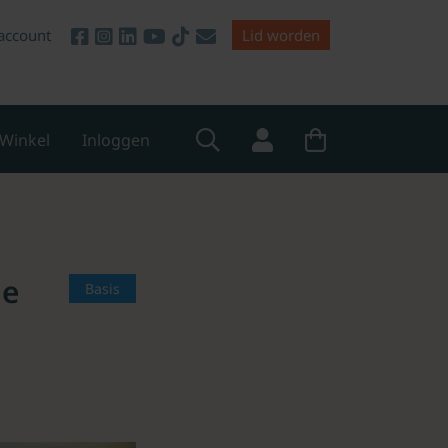
account
Lid worden
Winkel
Inloggen
ie
Basis