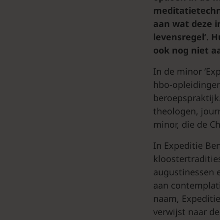
meditatietechn
aan wat deze i
levensregel’. 
ook nog niet a
In de minor ‘Ex
hbo-opleidingen
beroepspraktijk
theologen, jour
minor, die de C
In Expeditie Be
kloostertraditie
augustinessen e
aan contemplati
naam, Expediti
verwijst naar d