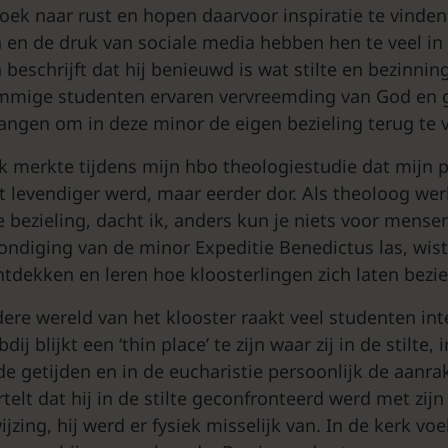
oek naar rust en hopen daarvoor inspiratie te vinden 
n en de druk van sociale media hebben hen te veel in
 beschrijft dat hij benieuwd is wat stilte en bezinni
ommige studenten ervaren vervreemding van God en 
angen om in deze minor de eigen bezieling terug te 
Ik merkte tijdens mijn hbo theologiestudie dat mijn 
iet levendiger werd, maar eerder dor. Als theoloog w
e bezieling, dacht ik, anders kun je niets voor mens
ndiging van de minor Expeditie Benedictus las, wist ik
tdekken en leren hoe kloosterlingen zich laten bezie
dere wereld van het klooster raakt veel studenten i
ij blijkt een ‘thin place’ te zijn waar zij in de stilte, 
 de getijden en in de eucharistie persoonlijk de aanr
rtelt dat hij in de stilte geconfronteerd werd met zij
ijzing, hij werd er fysiek misselijk van. In de kerk voe