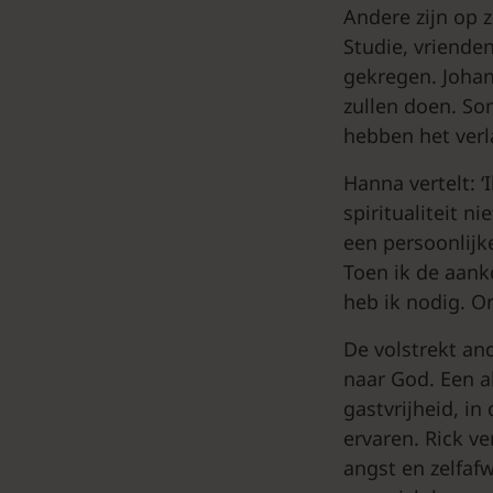
Andere zijn op z
Studie, vriende
gekregen. Johan
zullen doen. S
hebben het verl
Hanna vertelt: ‘
spiritualiteit n
een persoonlijk
Toen ik de aanko
heb ik nodig. On
De volstrekt an
naar God. Een abd
gastvrijheid, in
ervaren. Rick ve
angst en zelfafw