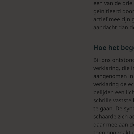
een van de drie 
geïnitieerd doo
actief mee zijn
aandacht dan d
Hoe het be
Bij ons ontston
verklaring, die
aangenomen in 
verklaring de e
belijden één li
schrille vastst
te gaan. De syn
schaarde zich a
daar mee aan de
toen opgepakt d