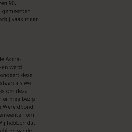
ren 90,
se gemeenten
arbij vaak meer
de Accra-
rken werd
gendeert deze
estaan als we
was om deze
n er mee bezig
de Wereldbond,
e gemeenten om
Wij hebben dat
 hebben we de