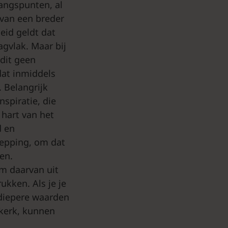
gangspunten, al
 van een breder
eid geldt dat
agvlak. Maar bij
dit geen
dat inmiddels
 Belangrijk
spiratie, die
 hart van het
d en
hepping, om dat
en.
om daarvan uit
ukken. Als je je
 diepere waarden
 kerk, kunnen