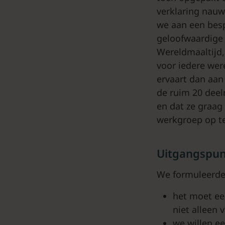
verklaring nau
we aan een besp
geloofwaardige 
Wereldmaaltijd,
voor iedere were
ervaart dan aan 
de ruim 20 deel
en dat ze graag
werkgroep op t
Uitgangspu
We formuleerde
het moet ee
niet alleen 
we willen e