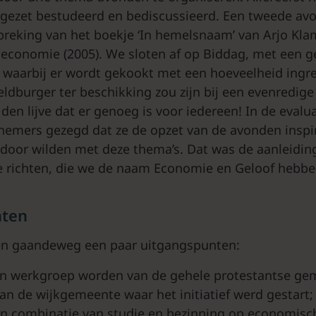
wgezet bestudeerd en bediscussieerd. Een tweede a
reking van het boekje ‘In hemelsnaam’ van Arjo Klam
economie (2005). We sloten af op Biddag, met een g
 waarbij er wordt gekookt met een hoeveelheid ingr
ldburger ter beschikking zou zijn bij een evenredige 
den lijve dat er genoeg is voor iedereen! In de evalu
nemers gezegd dat ze de opzet van de avonden insp
 door wilden met deze thema’s. Dat was de aanleidi
e richten, die we de naam Economie en Geloof hebb
nten
n gaandeweg een paar uitgangspunten:
n werkgroep worden van de gehele protestantse ge
van de wijkgemeente waar het initiatief werd gestart;
en combinatie van studie en bezinning op economisc