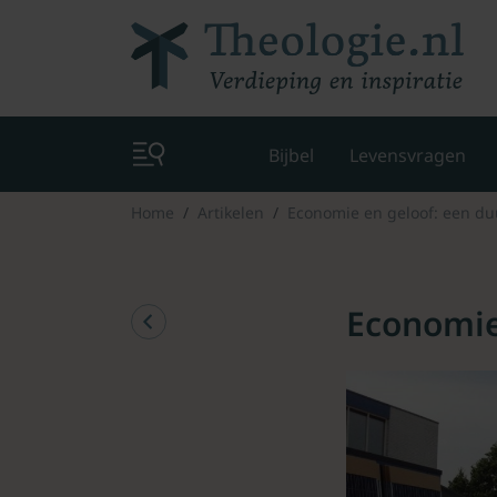
Bijbel
Levensvragen
Home
Artikelen
Economie en geloof: een du
Economie