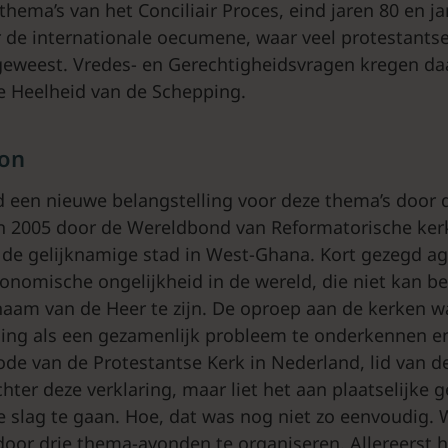
thema’s van het Conciliair Proces, eind jaren 80 en ja
r de internationale oecumene, waar veel protestant
 geweest. Vredes- en Gerechtigheidsvragen kregen da
e Heelheid van de Schepping.
gon
d een nieuwe belangstelling voor deze thema’s door 
 in 2005 door de Wereldbond van Reformatorische ke
de gelijknamige stad in West-Ghana. Kort gezegd a
conomische ongelijkheid in de wereld, die niet kan b
chaam van de Heer te zijn. De oproep aan de kerken 
elling als een gezamenlijk probleem te onderkennen e
ode van de Protestantse Kerk in Nederland, lid van 
chter deze verklaring, maar liet het aan plaatselijk
 slag te gaan. Hoe, dat was nog niet zo eenvoudig. 
oor drie thema-avonden te organiseren. Allereerst