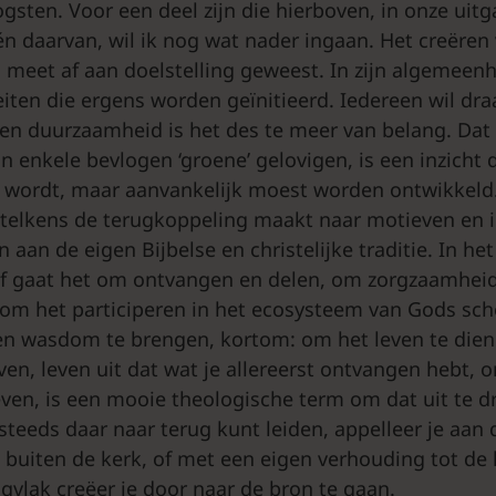
ogsten. Voor een deel zijn die hierboven, in onze uit
n daarvan, wil ik nog wat nader ingaan. Het creëren
n meet af aan doelstelling geweest. In zijn algemeenh
teiten die ergens worden geïnitieerd. Iedereen wil dra
en duurzaamheid is het des te meer van belang. Dat 
n enkele bevlogen ‘groene’ gelovigen, is een inzicht 
wordt, maar aanvankelijk moest worden ontwikkeld.
e telkens de terugkoppeling maakt naar motieven en in
aan de eigen Bijbelse en christelijke traditie. In het
oof gaat het om ontvangen en delen, om zorgzaamhei
om het participeren in het ecosysteem van Gods sc
i en wasdom te brengen, kortom: om het leven te dien
ven, leven uit dat wat je allereerst ontvangen hebt, 
even, is een mooie theologische term om dat uit te dr
 steeds daar naar terug kunt leiden, appelleer je aan
buiten de kerk, of met een eigen verhouding tot de
gvlak creëer je door naar de bron te gaan.