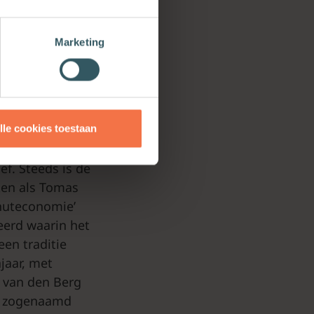
krijgen dat
reven – en dat
Marketing
an
onomie en
lle cookies toestaan
f. Steeds is de
ken als Tomas
onuteconomie’
eerd waarin het
een traditie
jaar, met
 van den Berg
en zogenaamd