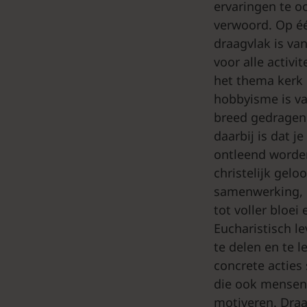
ervaringen te o
verwoord. Op éé
draagvlak is va
voor alle activi
het thema kerk 
hobbyisme is va
breed gedragen 
daarbij is dat j
ontleend worden 
christelijk gel
samenwerking, 
tot voller bloe
Eucharistisch le
te delen en te l
concrete acties
die ook mensen 
motiveren. Draa