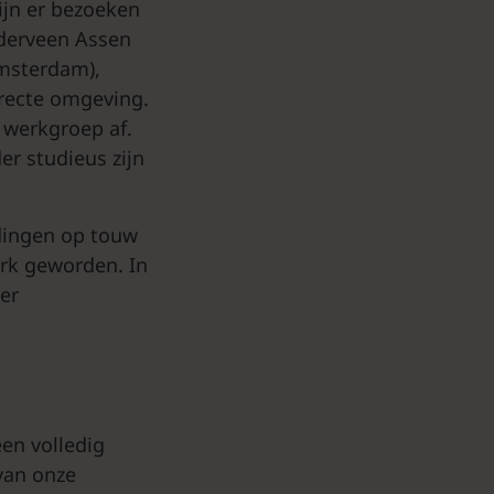
ijn er bezoeken
derveen Assen
Amsterdam),
irecte omgeving.
 werkgroep af.
er studieus zijn
 dingen op touw
erk geworden. In
er
een volledig
van onze