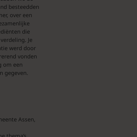
vond besteedden
er, over een
ezamenlijke
ediënten die
verdeling. Je
atie werd door
irerend vonden
ng om een
en gegeven.
meente Assen,
he thema’s,