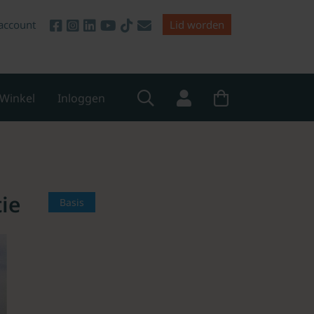
account
Lid worden
Winkel
Inloggen
ie
Basis