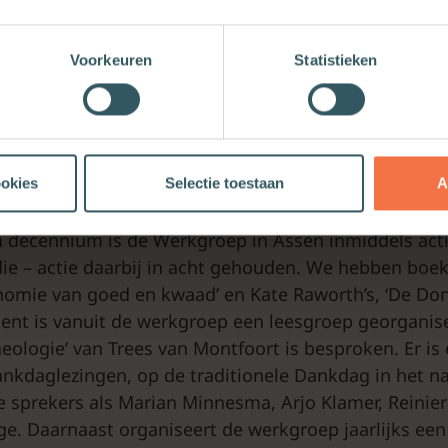
inen zijn, terwijl het er juist om gaat boven tafel te 
ver geloof gaat – economie wordt door waarden ged
Voorkeuren
Statistieken
ijd in het geloof ook over economische zaken gaat – v
delen, samenwerken, waarde creëren, enzovoort. Ec
gen elkaar wederzijds.
ookies
Selectie toestaan
A
 en handen
 decennium is de Werkgroep in Assen inmiddels actie
ie – actie daarbij in acht gehouden. We hebben boe
onomie van goed en kwaad’ en Kate Raworth’s, ‘De D
ent is vanuit de werkgroep een leesgroep georganis
ologie’ van Trees van Montfoort is besproken. Er is 
nkdaglezingen, op de traditionele Dankdag in het na
sprekers als Marian Minnesma, Arjo Klamer, Reinier
e. Daarnaast organiseert de werkgroep jaarlijks e