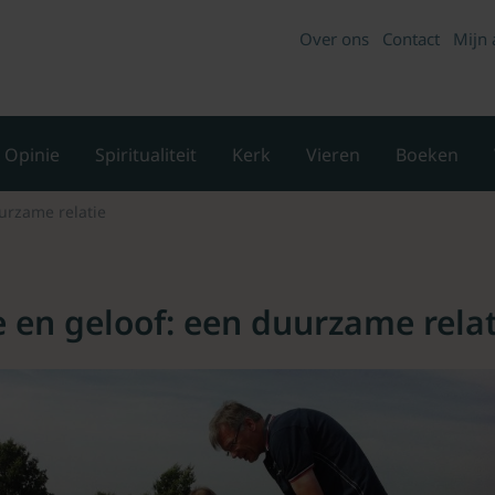
Over ons
Contact
Mijn 
Opinie
Spiritualiteit
Kerk
Vieren
Boeken
urzame relatie
 en geloof: een duurzame relat