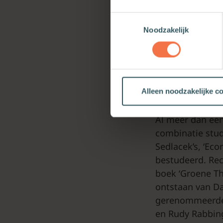
gescheiden terre
Toestemmingsselectie
economie ook o
Noodzakelijk
het tegelijkert
gerechtigheid, 
Geloof doordrin
Alleen noodzakelijke c
Hoofd, hart
Al meer dan een
combinatie stud
Sedlacek’s, ‘Ec
bestudeerd. Rec
boek ‘Groene The
ontstaan van Da
gerenommeerde 
en Rudy Rabbing