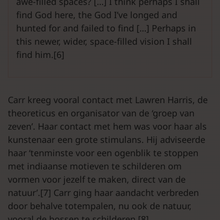
awe-filled spaces? […] I think perhaps I shall
find God here, the God I’ve longed and
hunted for and failed to find […] Perhaps in
this newer, wider, space-filled vision I shall
find him.[6]
Carr kreeg vooral contact met Lawren Harris, de
theoreticus en organisator van de ‘groep van
zeven’. Haar contact met hem was voor haar als
kunstenaar een grote stimulans. Hij adviseerde
haar ‘tenminste voor een ogenblik te stoppen
met indiaanse motieven te schilderen om
vormen voor jezelf te maken, direct van de
natuur’.[7] Carr ging haar aandacht verbreden
door behalve totempalen, nu ook de natuur,
vooral de bossen te schilderen.[8]