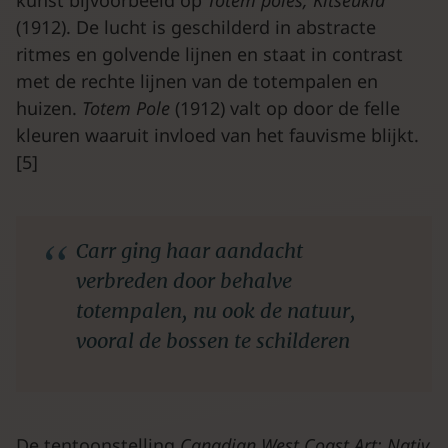
kunst bijvoorbeeld op
Totem
poles,
Kitseukla
(1912). De lucht is geschilderd in abstracte
ritmes en golvende lijnen en staat in contrast
met de rechte lijnen van de totempalen en
huizen.
Totem
Pole
(1912) valt op door de felle
kleuren waaruit invloed van het fauvisme blijkt.
[5]
Carr ging haar aandacht
verbreden door behalve
totempalen, nu ook de natuur,
vooral de bossen te schilderen
De tentoonstelling
Canadian
West
Coast
Art:
Nativ