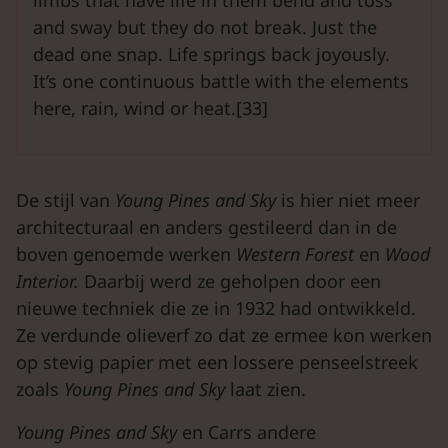
limbs that have life in them bend and toss
and sway but they do not break. Just the
dead one snap. Life springs back joyously.
It’s one continuous battle with the elements
here, rain, wind or heat.[33]
De stijl van
Young
Pines
and
Sky
is hier niet meer
architecturaal en anders gestileerd dan in de
boven genoemde werken
Western
Forest
en
Wood
Interior.
Daarbij werd ze geholpen door een
nieuwe techniek die ze in 1932 had ontwikkeld.
Ze verdunde olieverf zo dat ze ermee kon werken
op stevig papier met een lossere penseelstreek
zoals
Young
Pines
and
Sky
laat zien.
Young Pines and Sky
en Carrs andere