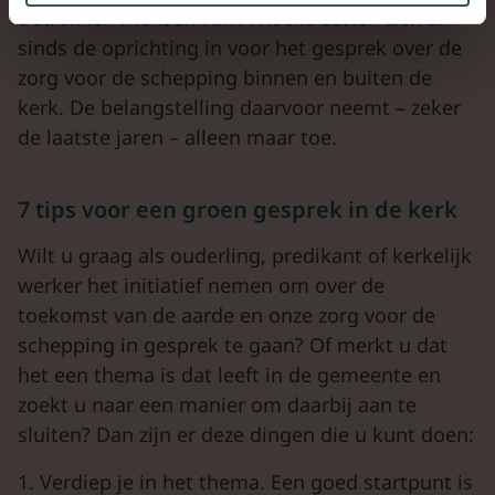
Betrokken mensen van A Rocha zetten zich al
sinds de oprichting in voor het gesprek over de
zorg voor de schepping binnen en buiten de
kerk. De belangstelling daarvoor neemt – zeker
de laatste jaren – alleen maar toe.
7 tips voor een groen gesprek in de kerk
Wilt u graag als ouderling, predikant of kerkelijk
werker het initiatief nemen om over de
toekomst van de aarde en onze zorg voor de
schepping in gesprek te gaan? Of merkt u dat
het een thema is dat leeft in de gemeente en
zoekt u naar een manier om daarbij aan te
sluiten? Dan zijn er deze dingen die u kunt doen:
1. Verdiep je in het thema. Een goed startpunt is