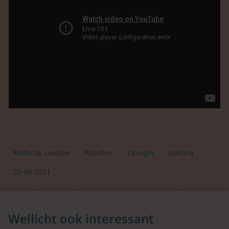
Redactie Laetare
Rituelen
Liturgie
Laetare
20-04-2021
Wellicht ook interessant