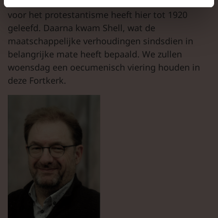
dat niet-witte mensen ongeschikt zouden zijn
voor het protestantisme heeft hier tot 1920
geleefd. Daarna kwam Shell, wat de
maatschappelijke verhoudingen sindsdien in
belangrijke mate heeft bepaald. We zullen
woensdag een oecumenisch viering houden in
deze Fortkerk.