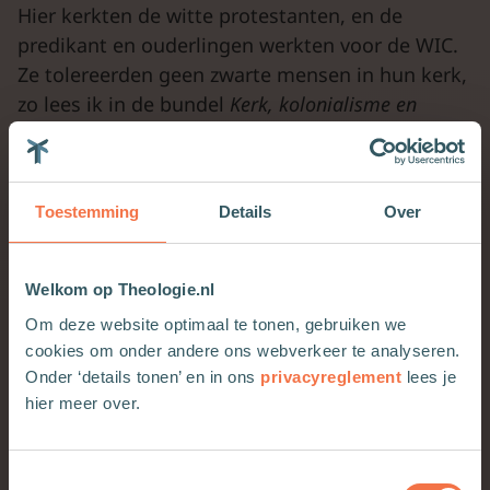
Hier kerkten de witte protestanten, en de
predikant en ouderlingen werkten voor de WIC.
Ze tolereerden geen zwarte mensen in hun kerk,
zo lees ik in de bundel
Kerk, kolonialisme en
slavernij
.
Toestemming
Details
Over
Welkom op Theologie.nl
Om deze website optimaal te tonen, gebruiken we
cookies om onder andere ons webverkeer te analyseren.
Onder ‘details tonen’ en in ons
privacyreglement
lees je
hier meer over.
Toestemmingsselectie