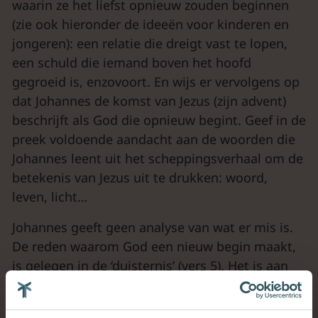
waarin ze het liefst opnieuw zouden beginnen
(zie ook hieronder de ideeën voor kinderen en
jongeren): een relatie die dreigt vast te lopen,
een schuld die iemand boven het hoofd
gegroeid is, enzovoort. En wijs er vervolgens op
dat Johannes de komst van Jezus (zijn advent)
beschrijft als God die opnieuw begint. Geef in de
preek voldoende aandacht aan de woorden die
Johannes leent uit het scheppingsverhaal om de
betekenis van Jezus uit te drukken: woord,
leven, licht…
Johannes geeft geen analyse van wat er mis is.
De reden waarom God een nieuw begin maakt,
is gelegen in de ‘duisternis’ (vers 5). Het is aan
de voorganger om dat begrip te interpreteren
en te vullen met ervaringen uit het dagelijks