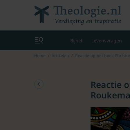
Bijbel
Levensvragen
Home
Artikelen
Reactie op het boek Christ
Reactie 
Roukem