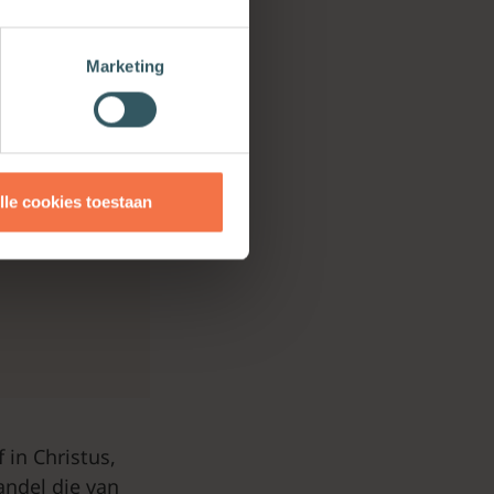
e achtergrond –
gedoopt wilden
Marketing
rst drie jaar
ngen over de
ets op het spel.
lle cookies toestaan
ders
 in Christus,
andel die van