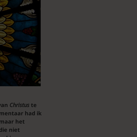
 van
Christus
te
mmentaar had ik
 maar het
die niet