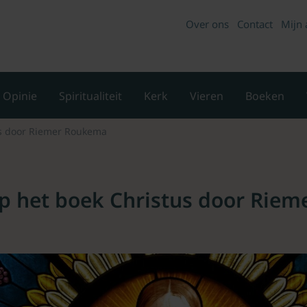
Over ons
Contact
Mijn 
Opinie
Spiritualiteit
Kerk
Vieren
Boeken
us door Riemer Roukema
op het boek Christus door Riem
a