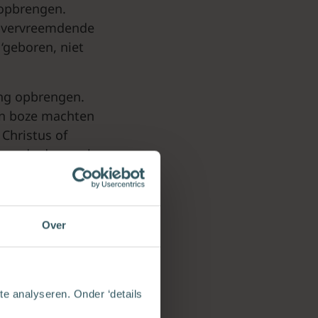
 opbrengen.
e, vervreemdende
‘geboren, niet
ring opbrengen.
van boze machten
Christus of
aag de dag vaak
Over
en die
den, Jezus wel
houden. Er werd
e analyseren. Onder ‘details
 en daarin