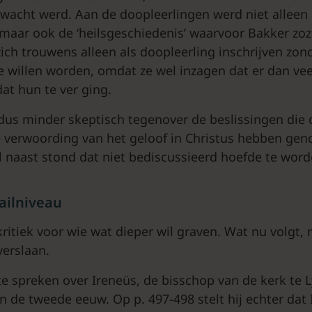
rwacht werd. Aan de doopleerlingen werd niet allee
aar ook de ‘heilsgeschiedenis’ waarvoor Bakker zo
 zich trouwens alleen als doopleerling inschrijven zon
e willen worden, omdat ze wel inzagen dat er dan ve
at hun te ver ging.
k dus minder skeptisch tegenover de beslissingen die
e verwoording van het geloof in Christus hebben g
l naast stond dat niet bediscussieerd hoefde te word
tailniveau
ritiek voor wie wat dieper wil graven. Wat nu volgt,
verslaan.
te spreken over Ireneüs, de bisschop van de kerk te L
n de tweede eeuw. Op p. 497-498 stelt hij echter dat 