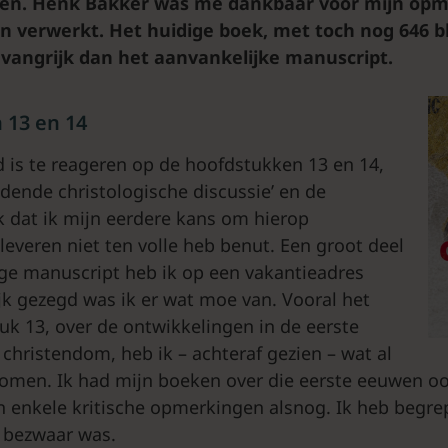
ten. Henk Bakker was me dankbaar voor mijn op
n verwerkt. Het huidige boek, met toch nog 646 bl
angrijk dan het aanvankelijke manuscript.
 13 en 14
 is te reageren op de hoofdstukken 13 en 14,
dende christologische discussie’ en de
 ik dat ik mijn eerdere kans om hierop
everen niet ten volle heb benut. Een groot deel
ige manuscript heb ik op een vakantieadres
ijk gezegd was ik er wat moe van. Vooral het
uk 13, over de ontwikkelingen in de eerste
christendom, heb ik – achteraf gezien – wat al
omen. Ik had mijn boeken over die eerste eeuwen ook
 enkele kritische opmerkingen alsnog. Ik heb begre
 bezwaar was.