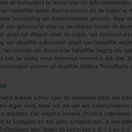
at de kerkvaders te Nicea later (in 325) vaststelden,
‘van hetzelfde wezen (homo-ousios) als de Vader’ is. 
eüs’ bestrijding van Valentiniaanse gnostici. Maar d
rdt een gnostische visie op de relaties tussen de bo
n’, zoals het Woord ofwel de Logos, het Verstand en d
 ‘van dezelfde substantie’ ofwel ‘van hetzelfde wezen’
 het concilie van Nicea later hetzelfde begrip zou g
id met de Vader, maar helemaal vreemd is dat niet. Z
bisschoppen putten uit dezelfde Griekse filosofische 
kst
rwijst Bakker echter naar de verkeerde tekst van Ire
ens eigen visie, maar om die van een Valentiniaanse
 machten. Dat volgens Ireneüs Christus inderdaad 
d de Schepper en dus geen schepsel was, is wel elde
iefhebbers: bijv. Tegen de ketterijen 3, 6, 1-2 en 3, 8, 