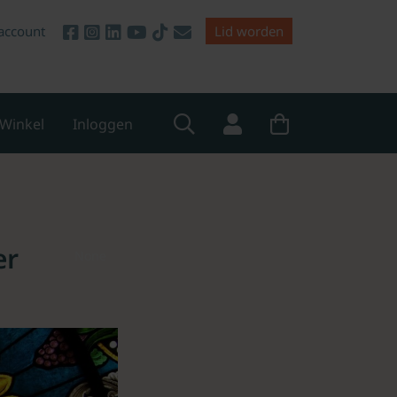
account
Lid worden
Winkel
Inloggen
er
None