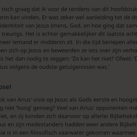
k toch graag dat ik voor de tendens van dit hoofdstu
erin kan vinden. Er was zeker wel aanleiding tot de 
 identiteit van Jezus (mens, God, en hoe ging dat sam
treurigs. Het is echter gemakkelijker dit laatste acht
eer iemand er middenin zit. In die tijd beriepen allerl
pen zich op Jezus en beweerden ze iets over zijn ver
s het dan nodig te zeggen: ‘Zo kan het niet!’ Ofwel: ‘
ezus volgens de oudste getuigenissen was.’
psel
k van Arius’ visie op Jezus als Gods eerste en hoogst
g niet ‘hoog’ genoeg? Veel van Arius’ opponenten 
et, en zij konden zich daarvoor op allerlei Bijbeltek
us en zijn medestanders hadden weer andere Bijbel
sie is in een filosofisch vaarwater gekomen waarmee