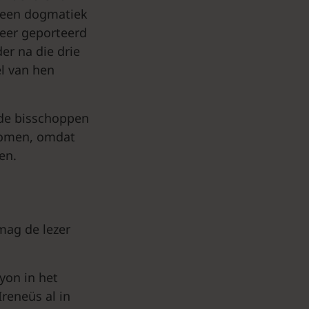
n een dogmatiek
zeer geporteerd
der na die drie
el van hen
 de bisschoppen
enomen, omdat
en.
 mag de lezer
yon in het
Ireneüs al in