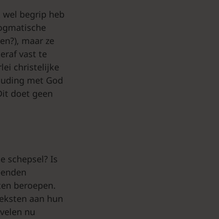
k wel begrip heb
dogmatische
en?), maar ze
eraf vast te
ei christelijke
houding met God
Dit doet geen
e schepsel? Is
meenden
sten beroepen.
teksten aan hun
 velen nu