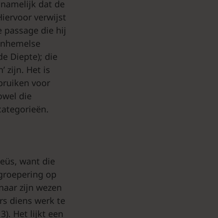
 namelijk dat de
Hiervoor verwijst
e passage die hij
venhemelse
e Diepte); die
 zijn. Het is
ebruiken voor
owel die
categorieën.
neüs, want die
 groepering op
naar zijn wezen
rs diens werk te
3). Het lijkt een