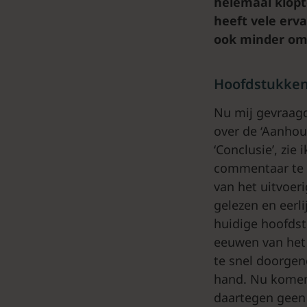
helemaal klop
heeft vele erva
ook minder omv
Hoofdstukken
Nu mij gevraagd
over de ‘Aanhou
‘Conclusie’, zie
commentaar te l
van het uitvoer
gelezen en eerl
huidige hoofdst
eeuwen van het 
te snel doorgen
hand. Nu komen
daartegen geen