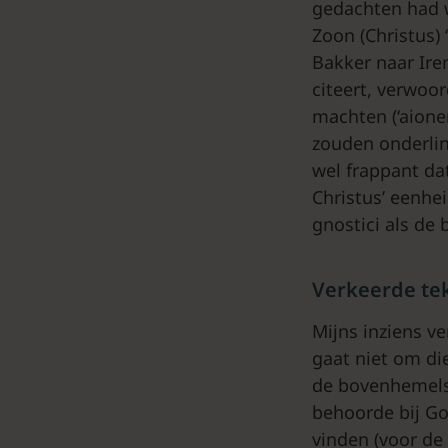
gedachten had w
Zoon (Christus) 
Bakker naar Iren
citeert, verwoo
machten (‘aione
zouden onderling
wel frappant dat
Christus’ eenhe
gnostici als de 
Verkeerde te
Mijns inziens ve
gaat niet om di
de bovenhemelse
behoorde bij Go
vinden (voor de l