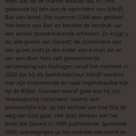
doen dat op de manier waarop dat in 1999
gebeurde bij één van de oprichters van
Schrift
,
Bas van Iersel. Dat nummer (184) was getiteld
‘Het beste van Bas’ en bevatte de herdruk van
een aantal spraakmakende artikelen. Zo krijgt u
nu ‘alle goeds van Gerard’: de combinatie van
een groet zoals je die onder een e-mail zet en
van een door hem zelf geselecteerde
verzameling van bijdragen vanaf het moment in
2002 dat hij als beeldredacteur
Schrift
verrijkte
met zijn inspirerende en vaak tegendraadse kijk
op de Bijbel. Daaraan vooraf gaat wat hij zijn
‘theologische testament’ noemt: een
persoonlijke kijk op het verhaal van hoe Elia de
weg van God gaat. Het doet denken aan het
boek dat Gerard in 1999 publiceerde:
Sprekende
stilte: overwegingen op het raakvlak van woord en