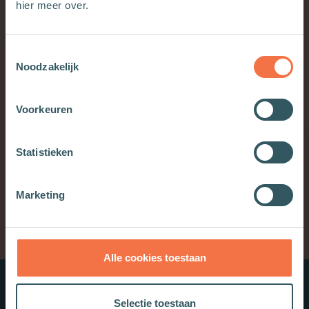
hier meer over.
Alle Goeds van Gerard
Toestemmingsselectie
Schrift
2026, nr. 1
Noodzakelijk
meer
Schrift
Voorkeuren
volgend artikel
Statistieken
Marketing
Klaas Spronk
Redactie Exegese (Schrift)
02-12-2025
Alle cookies toestaan
Nieuwe boeken
Selectie toestaan