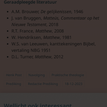
Geraadpleegde literatuur
A.M. Brouwer,
De gelijkenissen
, 1946
J. van Bruggen,
Matteüs, Commentaar op het
Nieuwe Testament
, 2018
R.T. France,
Matthew
, 2008
W. Hendriksen,
Matthew
, 1981
W.S. van Leeuwen, kanttekeningen Bijbel,
vertaling NBG 1951
D.L. Turner,
Matthew
, 2012
Henk Post
Navolging
Praktische theologie
Prediking
Redactie Prediking
18-12-2023
Wellicht ook interessant