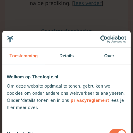
na de prediking. [
lees verder
]
Consistoriegebeden
Ervaar de kracht van Consistoriegebeden. Laat je
inspireren door de gebeden voor verschillende
Toestemming
Details
Over
gelegenheden en momenten in de eredienst.
[
lees verder
]
Welkom op Theologie.nl
Om deze website optimaal te tonen, gebruiken we
Podcast in gesprek over gebed
cookies om onder andere ons webverkeer te analyseren.
Onder ‘details tonen’ en in ons
privacyreglement
lees je
Misschien ben je een ervaren bidder.
hier meer over.
Misschien helemaal niet. Maar maakt het bij
nader inzien zo veel verschil? Misschien
Toestemmingsselectie
voelen ervaren bidders zich ook nog vaak