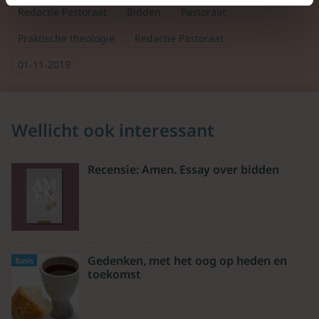
Redactie Pastoraat
Bidden
Pastoraat
Praktische theologie
Redactie Pastoraat
01-11-2019
Wellicht ook interessant
Recensie: Amen. Essay over bidden
Gedenken, met het oog op heden en
Basis
toekomst