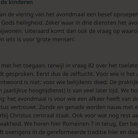
 de kinderen
an de viering van het avondmaal een besef oproepe
 Gods heiligheid. Zeker waar in drie diensten het av
e bijwonen. Uiteraard komt dan ook de vraag op waar
 iets is voor ‘grote mensen’.
met het toegaan, terwijl in vraag 82 over het toelate
 gesproken. Eerst dus de zelftucht. Voor wie is he
ntwoord is niet: voor wie belijdenis deed. De praktijk
jaarlijkse hoogtijdienst) is van veel later tijd. We ho
ig: het avondmaal is voor wie een afkeer heeft van zi
istus vertrouwt. Zonde en genade worden nauw met e
bij Christus centraal staat. Ook voor wat nog rest a
wakheid. We horen hier Romeinen 7 in terug. Een begr
ft overigens in de gereformeerde traditie hier en da