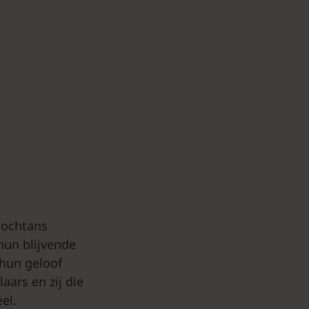
nochtans
hun blijvende
 hun geloof
aars en zij die
el.