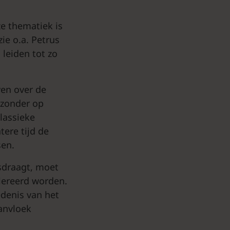
e thematiek is
ie o.a. Petrus
leiden tot zo
ven over de
 zonder op
lassieke
tere tijd de
sen.
sdraagt, moet
lereerd worden.
denis van het
anvloek