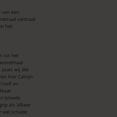
n van een
ondmaal centraal
om het
n tot het
t avondmaal
 zoals wij die
ren hier Calvijn
chzelf en
lkaar
an (steeds
ip als ‘afkeer
ar wel schade