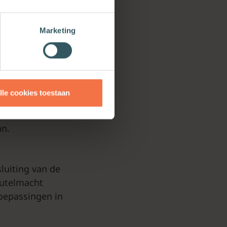
. Tegelijk wordt
als een
Marketing
rgeschoten in
zijn
eel eten en
lle cookies toestaan
, ‘opgeruimd’
k en in de
an.
luiting van de
eutelmacht
toepassingen in