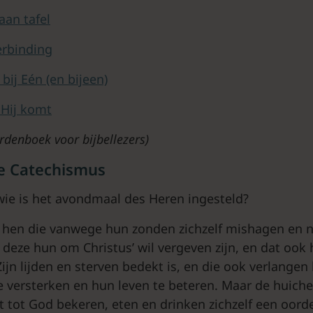
aan tafel
erbinding
bij Eén (en bijeen)
 Hij komt
denboek voor bijbellezers)
e Catechismus
wie is het avondmaal des Heren ingesteld?
 hen die vanwege hun zonden zichzelf mishagen en 
 deze hun om Christus’ wil vergeven zijn, en dat ook 
ijn lijden en sterven bedekt is, en die ook verlangen
 versterken en hun leven te beteren. Maar de huichel
t tot God bekeren, eten en drinken zichzelf een oorde