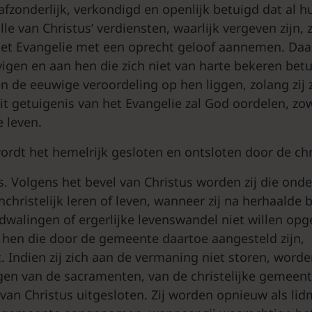
afzonderlijk, verkondigd en openlijk betuigd dat al 
e van Christus’ verdiensten, waarlijk vergeven zijn, zo
het Evangelie met een oprecht geloof aannemen. Da
vigen en aan hen die zich niet van harte bekeren bet
n de eeuwige veroordeling op hen liggen, zolang zij z
t getuigenis van het Evangelie zal God oordelen, zowe
 leven.
ordt het hemelrijk gesloten en ontsloten door de chri
. Volgens het bevel van Christus worden zij die onde
hristelijk leren of leven, wanneer zij na herhaalde b
walingen of ergerlijke levenswandel niet willen opge
 hen die door de gemeente daartoe aangesteld zijn,
Indien zij zich aan de vermaning niet storen, worden
en van de sacramenten, van de christelijke gemeen
k van Christus uitgesloten. Zij worden opnieuw als li