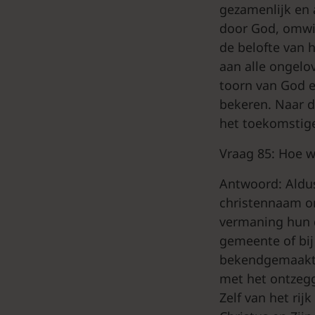
gezamenlijk en 
door God, omwill
de belofte van 
aan alle ongelo
toorn van God e
bekeren. Naar di
het toekomstige
Vraag 85: Hoe w
Antwoord: Aldus
christennaam onc
vermaning hun d
gemeente of bij
bekendgemaakt. 
met het ontzegg
Zelf van het rij