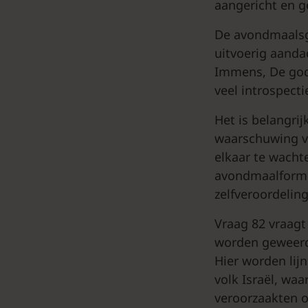
aangericht en ge
De avondmaalsga
uitvoerig aanda
Immens, De godv
veel introspecti
Het is belangrij
waarschuwing v
elkaar te wacht
avondmaalformuli
zelfveroordelin
Vraag 82 vraagt
worden geweerd
Hier worden lij
volk Israël, wa
veroorzaakten o