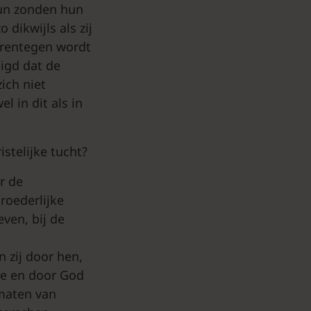
hun zonden hun
 dikwijls als zij
arentegen wordt
uigd dat de
ich niet
l in dit als in
stelijke tucht?
r de
roederlijke
ven, bij de
 zij door hen,
te en door God
dmaten van