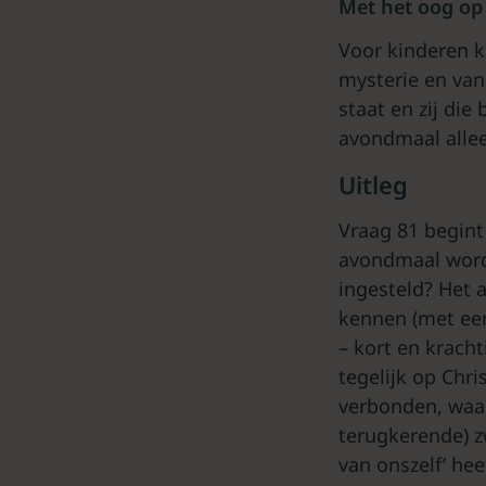
Met het oog op
Voor kinderen k
mysterie en van
staat en zij di
avondmaal alleen
Uitleg
Vraag 81 begint 
avondmaal wordt
ingesteld? Het a
kennen (met een 
– kort en kracht
tegelijk op Chr
verbonden, waar
terugkerende) z
van onszelf’ hee