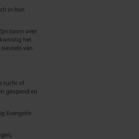
ich in hun
ijn toorn over
nkomstig het
 sleutels van
e tucht of
gen geopend en
ig Evangelie
igen,