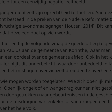
leid tot een eenzijdig negatief zelfbeeld.
nger dient zelf zijn oprechtheid te toetsen. Aan dez
cht besteed in de preken van de Nadere Reformatie (z
ruchtige avondmaalsganger, Houten, 2014). Dit kan 
e dat deze een doel op zich wordt.
k hier en bij de volgende vraag de goede uitleg te ge
an Paulus aan de gemeente van Korinthe, waar men
en een oordeel over de gemeente afriep. Ook in het k
er blijft dit onderbelicht, waardoor onbedoeld in la
g en het mishagen over zichzelf dreigden te overheer
 wie mogen worden toegelaten. Wie zich openlijk mi
. Openlijk ongeloof en wangedrag kunnen niet geto
nen doorgetrokken naar gebeurtenissen in de geschie
arbij de misdraging van enkelen of van groepen een b
ver het hele volk.