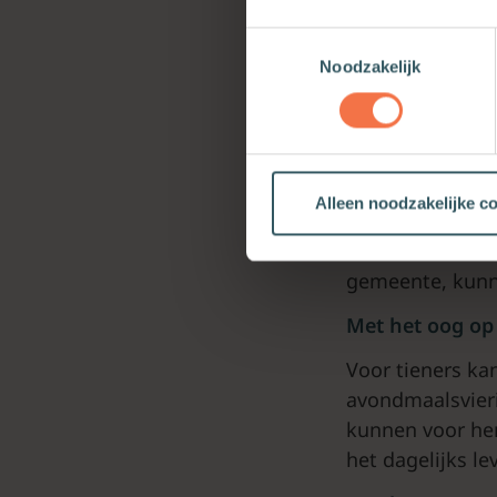
stuit intuïtief
Toestemmingsselectie
in de samenlevi
Noodzakelijk
noodzakelijke c
tolerantie.
Voor volwassenen
voortgekomen. S
Alleen noodzakelijke c
drinken’. Intuss
moeten worden. 
gemeente, kunn
Met het oog op 
Voor tieners ka
avondmaalsvieri
kunnen voor hen
het dagelijks le