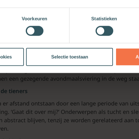
 op verzet. We worden niet graag op ons nummer gezet
ng het aanscherpen van regels steeds meer gevoeld 
Voorkeuren
Statistieken
orrectie op een permissieve cultuur die te ver is doo
 zal het wel uitmaken uit welk kerkelijk klimaat ze 
ommigen dragen de last mee van het zich ‘een oord
ookies
Selectie toestaan
A
en voelt iedereen aan dat dingen die in de weg zitten
Spanningen en crisissituaties in relaties, op het wer
en een gezegende avondmaalsviering in de weg sta
de tieners
n er afstand ontstaan door een lange periode van uits
ng. ‘Gaat dit over mij?’ Onderwerpen als tucht en sl
 abstract blijven, tenzij ze worden gerelateerd aan 
ven.