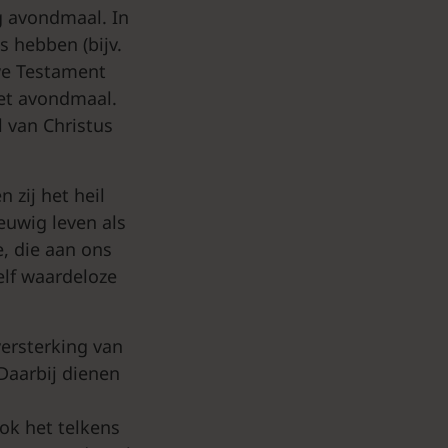
g avondmaal. In
s hebben (bijv.
we Testament
het avondmaal.
 van Christus
 zij het heil
euwig leven als
e, die aan ons
elf waardeloze
ersterking van
 Daarbij dienen
ok het telkens