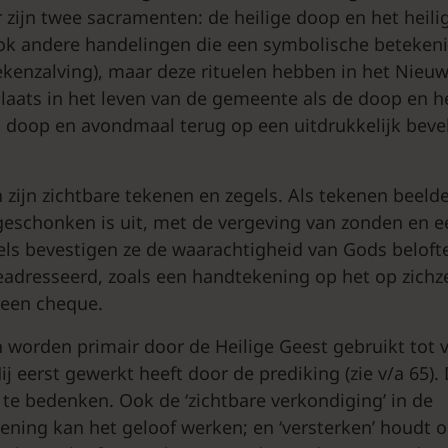
 zijn twee sacramenten: de heilige doop en het heili
 ook andere handelingen die een symbolische betekeni
ekenzalving), maar deze rituelen hebben in het Nieu
 plaats in het leven van de gemeente als de doop en 
doop en avondmaal terug op een uitdrukkelijk bevel
zijn zichtbare tekenen en zegels. Als tekenen beelden
 geschonken is uit, met de vergeving van zonden en e
gels bevestigen ze de waarachtigheid van Gods beloft
geadresseerd, zoals een handtekening op het op zichz
 een cheque.
worden primair door de Heilige Geest gebruikt tot v
ij eerst gewerkt heeft door de prediking (zie v/a 65).
te bedenken. Ook de ‘zichtbare verkondiging’ in de
ning kan het geloof werken; en ‘versterken’ houdt o