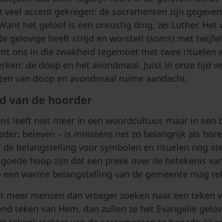
t veel accent gekregen: de sacramenten zijn gegeven
Want het geloof is een onrustig ding, zei Luther. Het
e gelovige heeft strijd en worstelt (soms) met twijfe
t ons in die zwakheid tegemoet met twee rituelen 
erken: de doop en het avondmaal. Juist in onze tijd 
cten van doop en avondmaal ruime aandacht.
ld van de hoorder
 leeft niet meer in een woordcultuur, maar in een b
eder: beleven – is minstens net zo belangrijk als ho
de belangstelling voor symbolen en rituelen nog st
oede hoop zijn dat een preek over de betekenis va
 een warme belangstelling van de gemeente mag re
at meer mensen dan vroeger zoeken naar een teken 
end teken van Hem, dan zullen ze het Evangelie gelo
t tekenkarakter van de sacramenten te benadrukken,