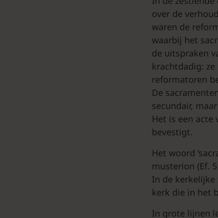
In de zestiende 
over de verhoud
waren de reform
waarbij het sac
de uitspraken v
krachtdadig: ze 
reformatoren be
De sacramenten 
secundair, maar
Het is een acte
bevestigt.
Het woord ‘sacr
musterion (Ef. 5
In de kerkelijke
kerk die in het
In grote lijnen