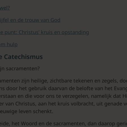
 wel?
ijfel en de trouw van God
te punt: Christus’ kruis en opstanding
om hulp
e Catechismus
ijn sacramenten?
menten zijn heilige, zichtbare tekenen en zegels, d
ns door het gebruik daarvan de belofte van het Evang
erstaan en die voor ons te verzegelen, namelijk dat H
er van Christus, aan het kruis volbracht, uit genade 
euwige leven schenkt.
beide, het Woord en de sacramenten, dan daarop geric