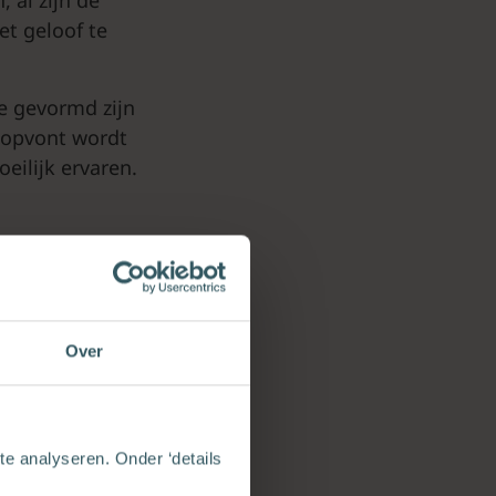
et geloof te
e gevormd zijn
doopvont wordt
eilijk ervaren.
mentsbediening.
 daar? Wat
or jongeren van
Over
ondersteund met
e analyseren. Onder ‘details
en mogen gezien