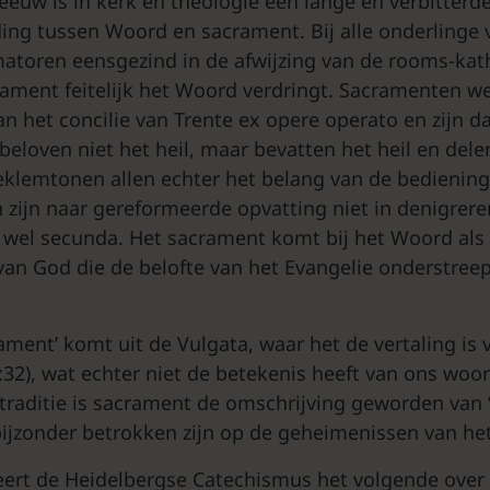
eeuw is in kerk en theologie een lange en verbitterde
ing tussen Woord en sacrament. Bij alle onderlinge v
atoren eensgezind in de afwijzing van de rooms-kath
rament feitelijk het Woord verdringt. Sacramenten w
an het concilie van Trente ex opere operato en zijn d
beloven niet het heil, maar bevatten het heil en delen
klemtonen allen echter het belang van de bedienin
zijn naar gereformeerde opvatting niet in denigrere
 wel secunda. Het sacrament komt bij het Woord als 
 van God die de belofte van het Evangelie onderstreep
ament’ komt uit de Vulgata, waar het de vertaling is 
:32), wat echter niet de betekenis heeft van ons woor
 traditie is sacrament de omschrijving geworden van 
 bijzonder betrokken zijn op de geheimenissen van het
 leert de Heidelbergse Catechismus het volgende over