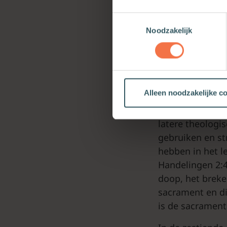
worden als de pl
Toestemmingsselectie
Kinderen in de
Noodzakelijk
algemeen een we
Woordverkondigi
avondmaaldienst
Uitleg
Alleen noodzakelijke c
Een uitgewerkte 
latere theologis
gebruiken en st
hebben in het l
Handelingen 2:4
doop, het breke
sacrament en di
is de sacrament