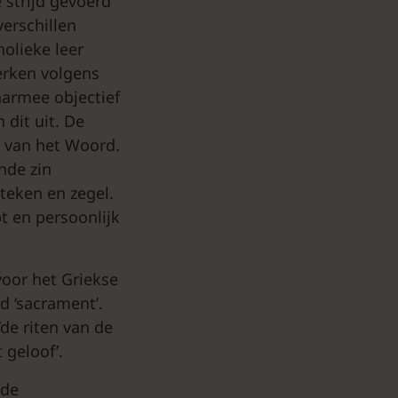
 strijd gevoerd
erschillen
olieke leer
erken volgens
aarmee objectief
 dit uit. De
g van het Woord.
nde zin
teken en zegel.
t en persoonlijk
voor het Griekse
d ‘sacrament’.
‘de riten van de
 geloof’.
 de