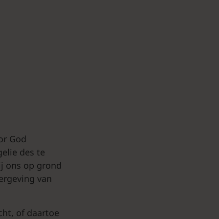
oor God
elie des te
ij ons op grond
vergeving van
ht, of daartoe