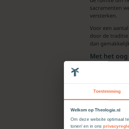
sacramenten wel
versterken.
Voor een aantal
door de traditi
dan gemakkelijk
Met het oog 
Belangrijk voor
Wat gebeurt er 
beleven gemeent
groot belang.
Toestemming
Met het oog
Welkom op Theologie.nl
Kinderen zijn 
Om deze website optimaal te
beelden en plat
tonen’ en in ons
privacyregl