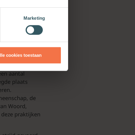
ver het
Marketing
n alleen
lle cookies toestaan
is product van
een aantal
egde plaats
eren.
emeenschap, de
 van Woord,
 deze praktijken