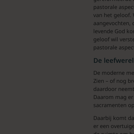
pastorale aspec
van het geloof. 
aangevochten, d
levende God kom
geloof wil verst
pastorale aspe
De leefwere
De moderne mens
Zien – of nog br
daardoor neemt 
Daarom mag er g
sacramenten op
Daarbij komt d
er een overtuig
de ruimte om he