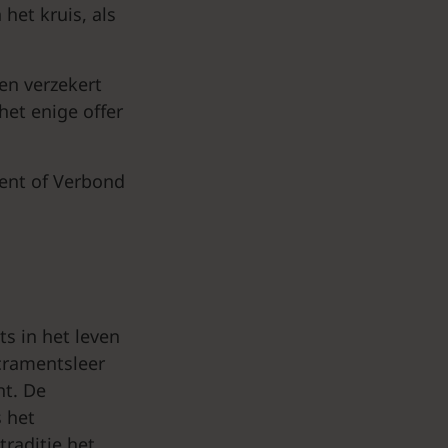
het kruis, als
 en verzekert
het enige offer
ent of Verbond
s in het leven
acramentsleer
ht. De
s het
traditie het