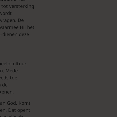
 tot versterking
 wordt
lvragen. De
waarmee Hij het
verdienen deze
eeldcultuur.
ren. Mede
eeds toe.
n de
kenen.
van God. Komt
ven. Dat opent
 al zijn de