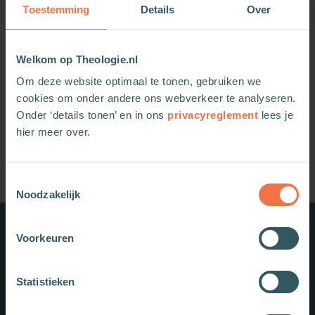
Toestemming
Details
Over
Premium
Bij Marcus 9:38-50
Welkom op Theologie.nl
Irma Pijpers-Hoogendoorn
Bijbelwetenschappen
De eerste dag
Om deze website optimaal te tonen, gebruiken we
01-08-2012
cookies om onder andere ons webverkeer te analyseren.
Onder ‘details tonen’ en in ons
privacyreglement
lees je
hier meer over.
Toestemmingsselectie
Noodzakelijk
Voorkeuren
Nieuwe boeken
Statistieken