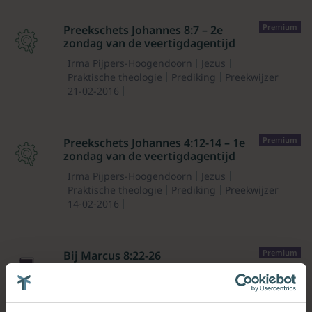
Premium
Preekschets Johannes 8:7 – 2e
zondag van de veertigdagentijd
Irma Pijpers-Hoogendoorn
Jezus
Praktische theologie
Prediking
Preekwijzer
21-02-2016
Premium
Preekschets Johannes 4:12-14 – 1e
zondag van de veertigdagentijd
Irma Pijpers-Hoogendoorn
Jezus
Praktische theologie
Prediking
Preekwijzer
14-02-2016
Premium
Bij Marcus 8:22-26
Irma Pijpers-Hoogendoorn
Bijbelwetenschappen
De eerste dag
01-08-2012