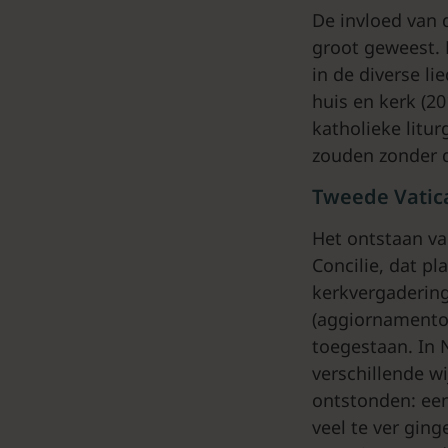
De invloed van 
groot geweest. 
in de diverse l
huis en kerk (20
katholieke litu
zouden zonder 
Tweede Vatica
Het ontstaan v
Concilie, dat p
kerkvergadering
(aggiornamento)
toegestaan. In 
verschillende w
ontstonden: een
veel te ver gin