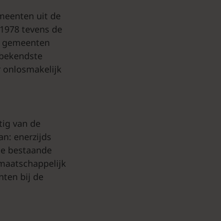
emeenten uit de
s 1978 tevens de
e gemeenten
bekendste
 onlosmakelijk
tig van de
n: enerzijds
de bestaande
maatschappelijk
ten bij de