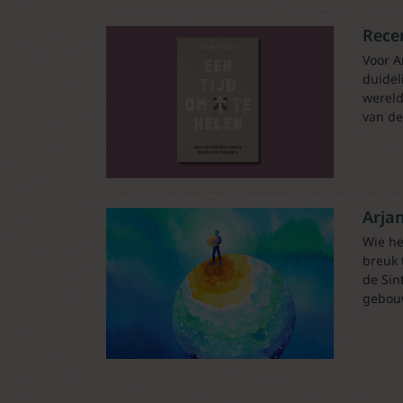
Recen
Voor A
duidel
wereld
van de
Arjan
Wie he
breuk 
de Sin
gebouw