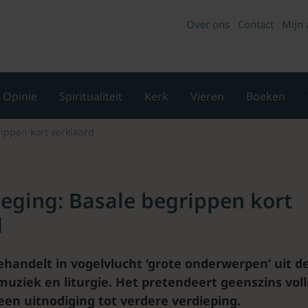
Over ons
Contact
Mijn 
Opinie
Spiritualiteit
Kerk
Vieren
Boeken
ippen kort verklaard
eging: Basale begrippen kort
d
ehandelt in vogelvlucht ‘grote onderwerpen’ uit d
muziek en liturgie. Het pretendeert geenszins vol
een uitnodiging tot verdere verdieping.