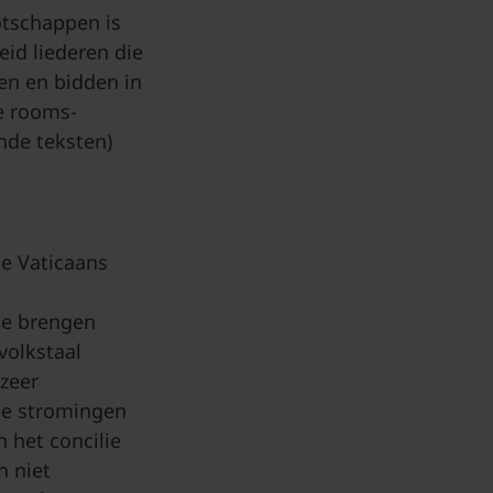
otschappen is
eid liederen die
gen en bidden in
de rooms-
nde teksten)
e Vaticaans
te brengen
volkstaal
zeer
wee stromingen
 het concilie
n niet