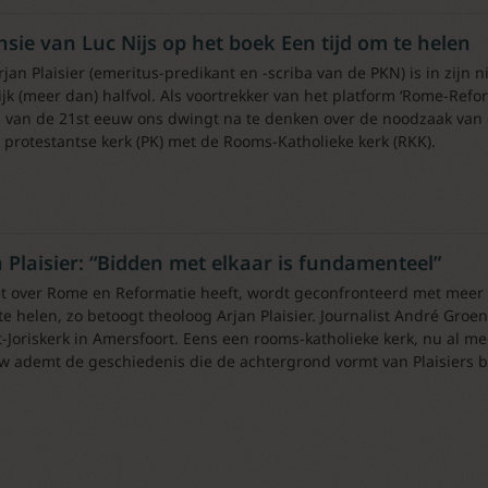
sie van Luc Nijs op het boek Een tijd om te helen
rjan Plaisier (emeritus-predikant en -scriba van de PKN) is in zijn n
ijk (meer dan) halfvol. Als voortrekker van het platform ‘Rome-Refor
 van de 21st eeuw ons dwingt na te denken over de noodzaak van 
 protestantse kerk (PK) met de Rooms-Katholieke kerk (RKK).
 Plaisier: “Bidden met elkaar is fundamenteel”
t over Rome en Reformatie heeft, wordt geconfronteerd met meer 
te helen, zo betoogt theoloog Arjan Plaisier. Journalist André Gro
t-Joriskerk in Amersfoort. Eens een rooms-katholieke kerk, nu al m
 ademt de geschiedenis die de achtergrond vormt van Plaisiers bo