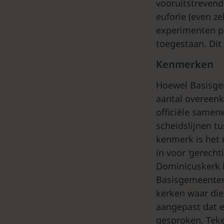
vooruitstrevend
euforie (even ze
experimenten pla
toegestaan. Dit
Kenmerken
Hoewel Basisgem
aantal overeenk
officiële same
scheidslijnen t
kenmerk is het 
in voor ‘gerech
Dominicuskerk 
Basisgemeenten 
kerken waar die
aangepast dat e
gesproken. Teke