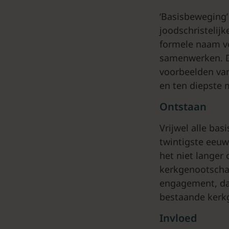
‘Basisbeweging’
joodschristelijk
formele naam v
samenwerken. D
voorbeelden va
en ten diepste
Ontstaan
Vrijwel alle bas
twintigste eeuw
het niet lange
kerkgenootscha
engagement, dat
bestaande kerk
Invloed