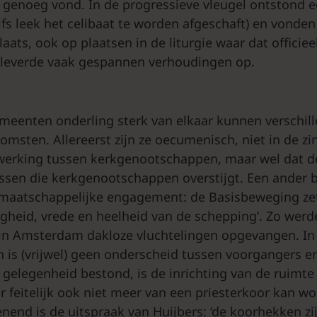
 genoeg vond. In de progressieve vleugel ontstond e
lfs leek het celibaat te worden afgeschaft) en vonden 
ats, ook op plaatsen in de liturgie waar dat officiee
 leverde vaak gespannen verhoudingen op.
eenten onderling sterk van elkaar kunnen verschille
omsten. Allereerst zijn ze oecumenisch, niet in de zi
nwerking tussen kerkgenootschappen, maar wel dat 
ussen die kerkgenootschappen overstijgt. Een ander b
maatschappelijke engagement: de Basisbeweging zet
tigheid, vrede en heelheid van de schepping’. Zo werd
in Amsterdam dakloze vluchtelingen opgevangen. In
is (vrijwel) geen onderscheid tussen voorgangers en
 gelegenheid bestond, is de inrichting van de ruimte
r feitelijk ook niet meer van een priesterkoor kan w
nend is de uitspraak van Huijbers: ‘de koorhekken zi