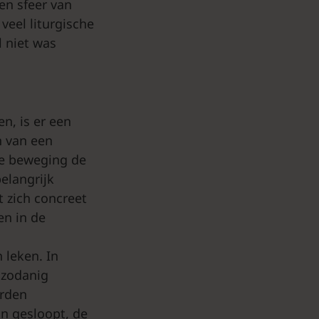
en sfeer van
veel liturgische
l niet was
n, is er een
n van een
de beweging de
elangrijk
 zich concreet
en in de
 leken. In
 zodanig
orden
jn gesloopt, de