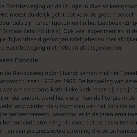
de Basisbeweging op de liturgie in diverse kerkgeno
Het meest duidelijk geldt dat voor de grote hoeveelh
iedbundels zijn terechtgekomen (in het Liedboek -Zin
13) maar liefst 45 titels). Ook veel experimenten in 
rgie (bijvoorbeeld gezongen tafelgebeden met afwijke
de Basisbeweging niet hebben plaatsgevonden.
ans Concilie
an de Basisbeweging(en) hangt samen met het Tweed
laatsvond tussen 1962 en 1965. De bedoeling van deze
 was om de rooms-katholieke kerk meer ‘bij de tijd’ 
; onder andere werd het vieren van de liturgie in de 
Nederland werden de uitkomsten van het concilie op 
ijze geïnterpreteerd, waardoor er in de jaren erna t
 behoudende stroming die vond dat de besluiten van
gen, en een progressievere stroming die de uitkomste