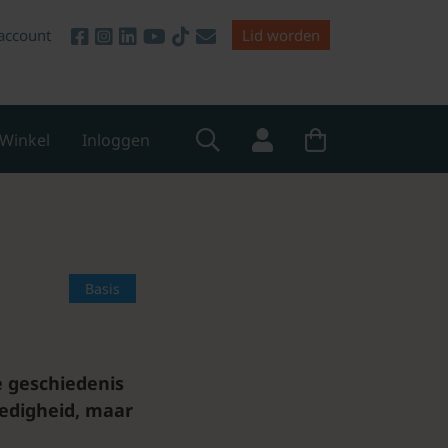
account
Lid worden
Winkel
Inloggen
Basis
e geschiedenis
ledigheid, maar