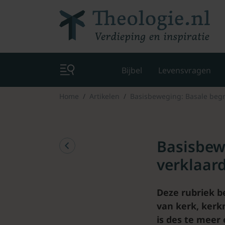
Bijbel
Levensvragen
Home
Artikelen
Basisbeweging: Basale begr
Basisbew
verklaar
Deze rubriek b
van kerk, kerk
is des te meer 