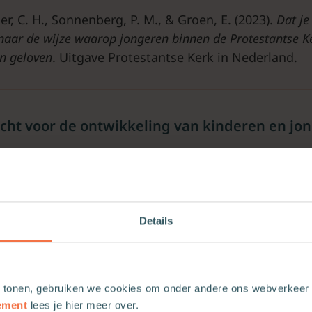
r, C. H., Sonnenberg, P. M., & Groen, E. (2023).
Dat je
naar de wijze waarop jongeren binnen de Protestantse Ke
n geloven
. Uitgave Protestantse Kerk in Nederland.
cht voor de ontwikkeling van kinderen en jo
tussen de geloofsbeleving van kinderen en jongvolwa
aar de vraag, hoe kinderen en jongeren in de Protes
één van de opvallende uitkomsten. In dit onderzoek 
10 jaar tot jongvolwassenen van 25 jaar wat geloven
Details
etweeners, dat vooral rituelen als bidden en naar d
loven hoorden. Jongvolwassenen zochten juist naar
 tonen, gebruiken we cookies om onder andere ons webverkeer t
et dagelijks leven handen en voeten te geven.
ement
lees je hier meer over.