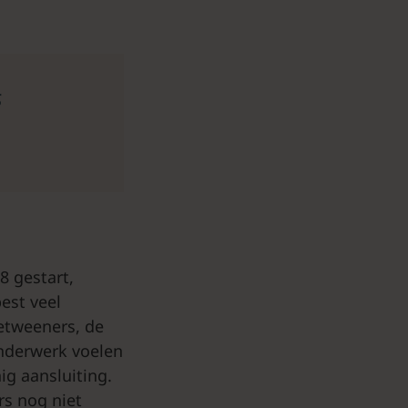
s
 gestart,
best veel
betweeners, de
inderwerk voelen
ig aansluiting.
rs nog niet