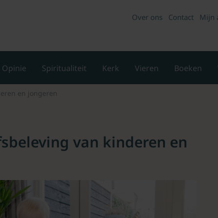
Over ons
Contact
Mijn 
Opinie
Spiritualiteit
Kerk
Vieren
Boeken
deren en jongeren
fsbeleving van kinderen en