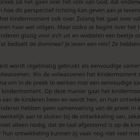
 preek zal het gaan over het volk van God, dat onderw
n hoe dit perspectief richting kan geven aan je leven
n het kindermoment ook over. Zolang het gaat over va
ren haar wel volgen. Maar zodra ze begint over het l
kinderen glazig voor zich uit en wiebelen een beetje 
at bedoelt de dominee? Je leven een reis? Ze hebben
nt wordt regelmatig gebruikt als eenvoudige samen
volwassenen. ‘Als de volwassenen het kindermoment
ima om in de preek te werken met een eenvoudige s
et kindermoment. Op deze manier gaat het kindermo
 van de kinderen heen en wordt hen, en hun ontwikk
inderen hebben geen samenvatting van de preek in 
erkelijk aan te sluiten bij de ontwikkeling van, zeke
 niet alleen nodig, dat de taal afgestemd is op de k
 hun ontwikkeling kunnen zij vaak nog niet veel met