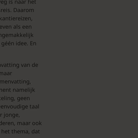
eg is naar het
sreis. Daarom
kantiereizen,
even als een
ongemakkelijk
 géén idee. En
vatting van de
 maar
amenvatting,
ment namelijk
eling, geen
eenvoudige taal
r jonge,
inderen, maar ook
 het thema, dat