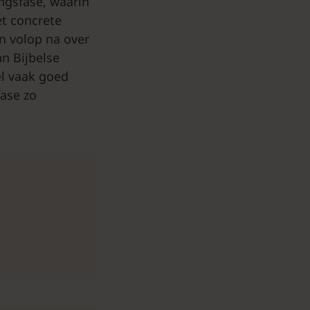
ingsfase, waarin
t concrete
en volop na over
an Bijbelse
l vaak goed
ase zo