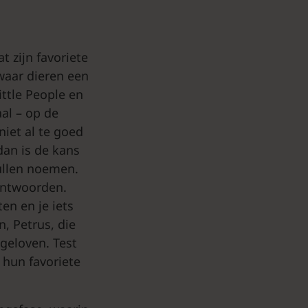
t zijn favoriete
 waar dieren een
ittle People en
al – op de
iet al te goed
dan is de kans
zullen noemen.
 antwoorden.
en en je iets
, Petrus, die
 geloven. Test
 hun favoriete