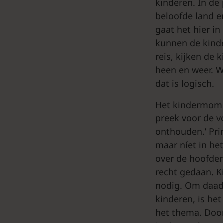
kinderen. In de
beloofde land e
gaat het hier i
kunnen de kinde
reis, kijken de 
heen en weer. W
dat is logisch.
Het kindermome
preek voor de 
onthouden.’ Pr
maar níet in h
over de hoofden
recht gedaan. K
nodig. Om daadw
kinderen, is het
het thema. Door