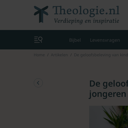
Bijbel
Levensvragen
Home
Artikelen
De geloofsbeleving van kin
De geloo
jongeren