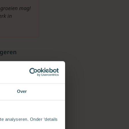
 groeien mag!
rk in
ngeren
ssenen was in
tantse Kerk
vroegen we
 voor hen
Over
e kerk gaan
 manieren om
e analyseren. Onder ‘details