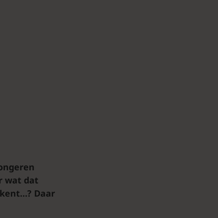
jongeren
r wat dat
ekent…? Daar