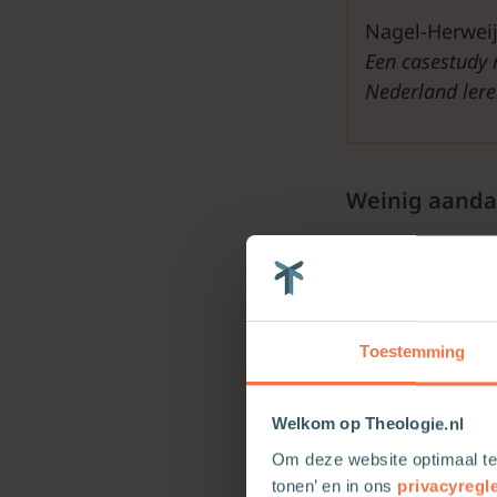
Nagel-Herweije
Een casestudy 
Nederland lere
Weinig aanda
De verschillen 
het onderzoek n
leren geloven, 
kinderen vanaf 
Toestemming
betekende.
Zo noemden de b
Welkom op Theologie.nl
voor hen bij ge
Om deze website optimaal te
hun geloof in h
tonen’ en in ons
privacyregl