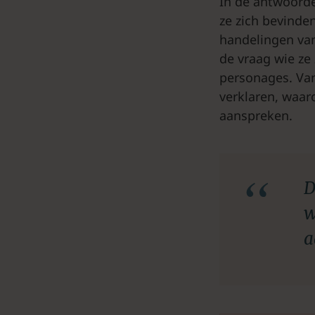
In de antwoorde
ze zich bevinde
handelingen van
de vraag wie ze 
personages. Va
verklaren, waar
aanspreken.
D
w
a