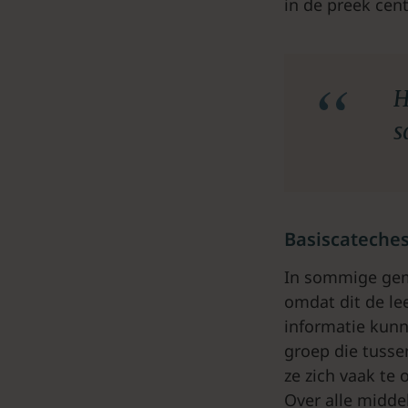
in de preek cent
H
s
Basiscateche
In sommige gem
omdat dit de leef
informatie kunn
groep die tussen
ze zich vaak te 
Over alle midde