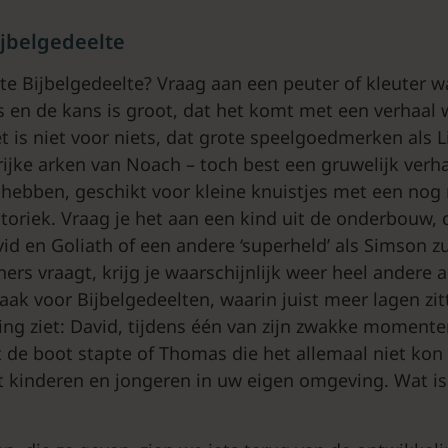
ijbelgedeelte
ete Bijbelgedeelte? Vraag aan een peuter of kleuter wa
is en de kans is groot, dat het komt met een verhaal
et is niet voor niets, dat grote speelgoedmerken als L
rijke arken van Noach – toch best een gruwelijk verha
hebben, geschikt voor kleine knuistjes met een nog n
oriek. Vraag je het aan een kind uit de onderbouw, 
vid en Goliath of een andere ‘superheld’ als Simson 
eners vraagt, krijg je waarschijnlijk weer heel andere
aak voor Bijbelgedeelten, waarin juist meer lagen zitt
ing ziet: David, tijdens één van zijn zwakke momenten
t de boot stapte of Thomas die het allemaal niet kon
t kinderen en jongeren in uw eigen omgeving. Wat is