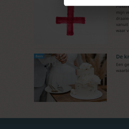
Pieker
mijn v
draaie
vanuit
waar v
De kr
Basis
Een ge
waarbi