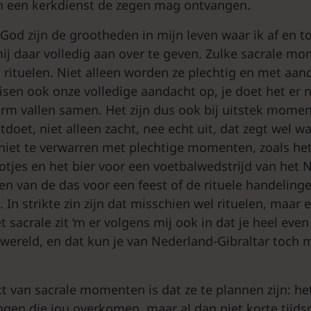
n een kerkdienst de zegen mag ontvangen.
God zijn de grootheden in mijn leven waar ik af en to
j daar volledig aan over te geven. Zulke sacrale mo
 rituelen. Niet alleen worden ze plechtig en met aan
isen ook onze volledige aandacht op, je doet het er n
rm vallen samen. Het zijn dus ook bij uitstek moment
tdoet, niet alleen zacht, nee echt uit, dat zegt wel wa
iet te verwarren met plechtige momenten, zoals het
otjes en het bier voor een voetbalwedstrijd van het 
kken van de das voor een feest of de rituele handeling
 In strikte zin zijn dat misschien wel rituelen, maar e
t sacrale zit ‘m er volgens mij ook in dat je heel eve
wereld, en dat kun je van Nederland-Gibraltar toch m
t van sacrale momenten is dat ze te plannen zijn: het
ngen die jou overkomen, maar al dan niet korte tijdsp