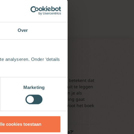
05-2023
Over
e analyseren. Onder ‘details
en aan het Heilig Avondmaal. Dit betekent dat
dmaal aan hun (jonge) kinderen uit te leggen
Marketing
 doe je dat als ouders? En hoe kun je als
en te bespreken? In deze aflevering gaat
k. Hij schreef samen met Wim de Groot het boek
lle cookies toestaan
ities uiteindelijk hetzelfde?’