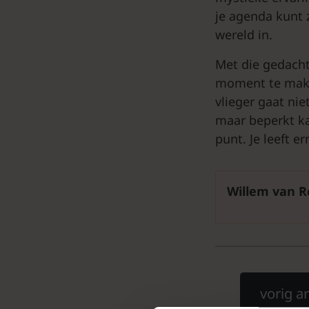
je agenda kunt z
wereld in.
Met die gedacht
moment te make
vlieger gaat ni
maar beperkt kan
punt. Je leeft e
Willem van 
vorig ar