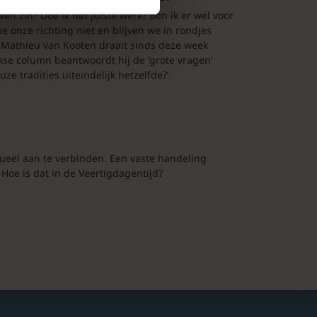
ven zin? Doe ik het juiste werk? Ben ik er wel voor
 onze richting niet en blijven we in rondjes
 Mathieu van Kooten draait sinds deze week
kse column beantwoordt hij de ‘grote vragen’
e tradities uiteindelijk hetzelfde?’
tueel aan te verbinden. Een vaste handeling
 Hoe is dat in de Veertigdagentijd?