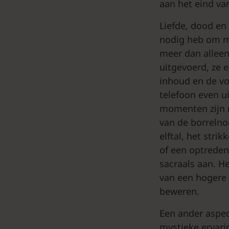
aan het eind va
Liefde, dood en 
nodig heb om mi
meer dan alleen
uitgevoerd, ze e
inhoud en de vo
telefoon even ui
momenten zijn n
van de borrelno
elftal, het stri
of een optreden.
sacraals aan. He
van een hogere 
beweren.
Een ander aspec
mystieke ervari