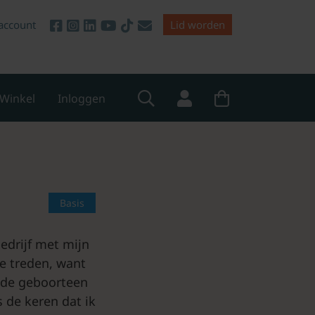
account
Lid worden
Winkel
Inloggen
Basis
edrijf met mijn
te treden, want
p de geboorteen
 de keren dat ik