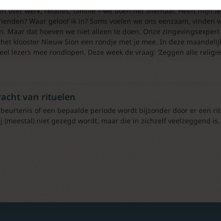
en over werk, relaties, familie – we doen het allemaal. Heeft mijn le
rienden? Waar geloof ik in? Soms voelen we ons eenzaam, vinden we
n. Maar dat hoeven we niet alleen te doen. Onze zingevingsexpert
 het klooster Nieuw Sion een rondje met je mee. In deze maandelij
eel lezers mee rondlopen. Deze week de vraag: ‘Zeggen alle religieuz
acht van rituelen
beurtenis of een bepaalde periode wordt bijzonder door er een ri
j (meestal) niet gezegd wordt, maar die in zichzelf veelzeggend is.