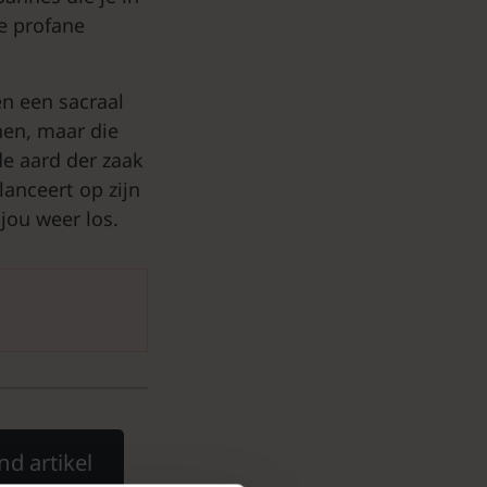
de profane
en een sacraal
en, maar die
de aard der zaak
lanceert op zijn
 jou weer los.
.
nd artikel