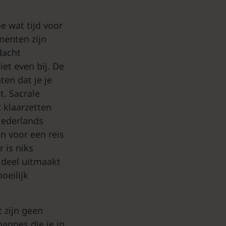
e wat tijd voor
menten zijn
dacht
iet even bij. De
en dat je je
t. Sacrale
 klaarzetten
Nederlands
en voor een reis
r is niks
n deel uitmaakt
oeilijk
 zijn geen
annes die je in