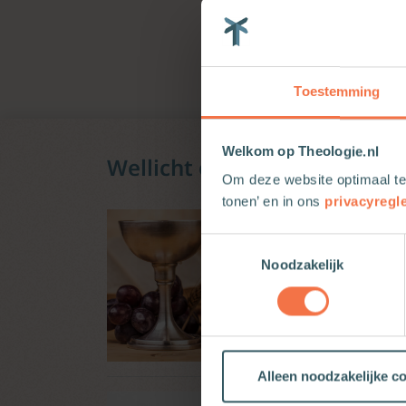
Willem van Reije
Toestemming
Welkom op Theologie.nl
Wellicht ook interessant
Om deze website optimaal te
tonen’ en in ons
privacyregl
Them
In de 
Toestemmingsselectie
ouders
Noodzakelijk
en zic
kerken
Elsbet
Samen 
Alleen noodzakelijke c
Eerst