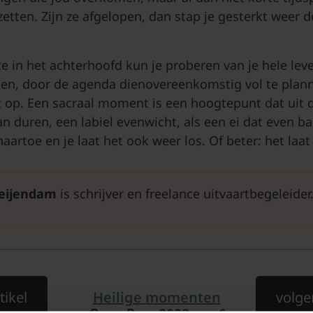
etten. Zijn ze afgelopen, dan stap je gesterkt weer 
e in het achterhoofd kun je proberen van je hele lev
n, door de agenda dienovereenkomstig vol te plann
et op. Een sacraal moment is een hoogtepunt dat uit 
 duren, een labiel evenwicht, als een ei dat even ba
rnaartoe en je laat het ook weer los. Of beter: het laat
Reijendam
is schrijver en freelance uitvaartbegeleider
tikel
Heilige momenten
volge