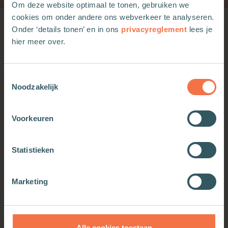
Om deze website optimaal te tonen, gebruiken we
cookies om onder andere ons webverkeer te analyseren.
Onder ‘details tonen’ en in ons
privacyreglement
lees je
Wellicht ook interessant
hier meer over.
Recensie over Luisteren. Klein kompas
voor meer verbinding
Toestemmingsselectie
Noodzakelijk
Voorkeuren
Meditatie 3 Mariamomenten: Ware
liefde
Statistieken
Marketing
Werkt God als hechtingsfiguur?
Basis
Alle cookies toestaan