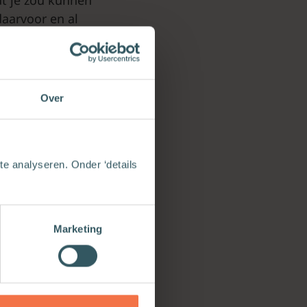
daarvoor en al
t, blijkt je
eel.’
Over
 verbondenheid
gelijkheden. In
 levenskunst.
e analyseren. Onder ‘details
 van paarden
len. Die passie
 delen deed hem
Marketing
ijkheid, de
GROEP
NTE EN