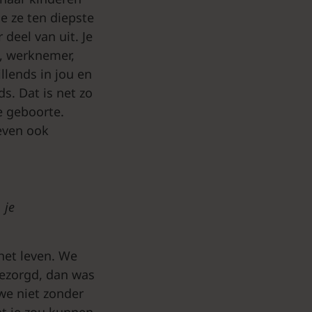
ie ze ten diepste
 deel van uit. Je
t, werknemer,
llends in jou en
ds. Dat is net zo
e geboorte.
leven ook
 je
het leven. We
gezorgd, dan was
 we niet zonder
at je zou kunnen