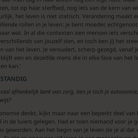
ten, tot op haar sterfbed, nog iets van de kern van w
urlijk, het leven is niet statisch. Verandering maakt er
illende rollen in je leven: je bent moeder, echtgenoo
maar wat. In al die contexten zien mensen iets verschi
 verschillends van jouzelf zien, en toch ben jíj het stee
n van het leven. Je veroudert, scherp gezegd, vanaf j
blijft een en dezelfde mens die in elke fase van het 
en kan.’
LFSTANDIG
aal afhankelijk bent van zorg, ben je toch je autonomie,
wijt?
tonomie denkt, kijkt maar naar een beperkt deel van 
 in de luiers gelegen. Had er toen niemand voor je 
s geworden. Aan het begin van je leven zie je al dat
 Er zijn zo ongeveer vijf jaren in een mensenleven d