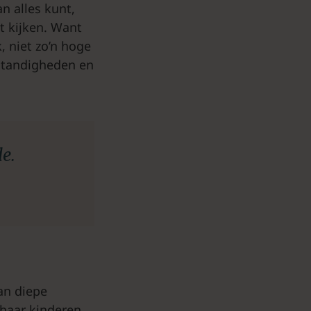
n alles kunt,
t kijken. Want
k, niet zo’n hoge
mstandigheden en
de.
aan diepe
 haar kinderen