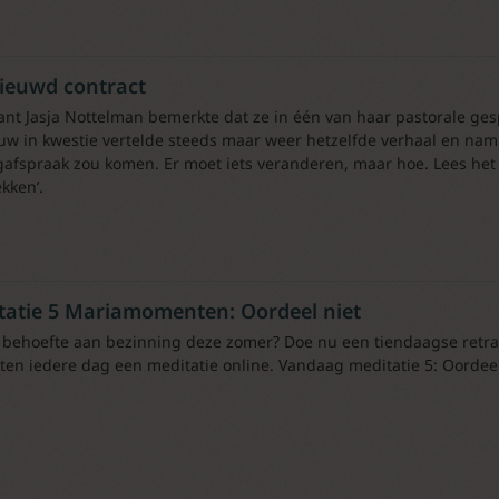
ieuwd contract
ant Jasja Nottelman bemerkte dat ze in één van haar pastorale ges
w in kwestie vertelde steeds maar weer hetzelfde verhaal en nam
gafspraak zou komen. Er moet iets veranderen, maar hoe. Lees het i
kken’.
tatie 5 Mariamomenten: Oordeel niet
 behoefte aan bezinning deze zomer? Doe nu een tiendaagse retr
ten iedere dag een meditatie online. Vandaag meditatie 5: Oordeel