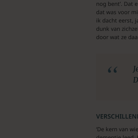
nog bent’. Dat e
dat was voor mi
ik dacht eerst, 
dunk van zichze
door wat ze daar
J
D
VERSCHILLEN
‘De kern van wie
dementie leed. 