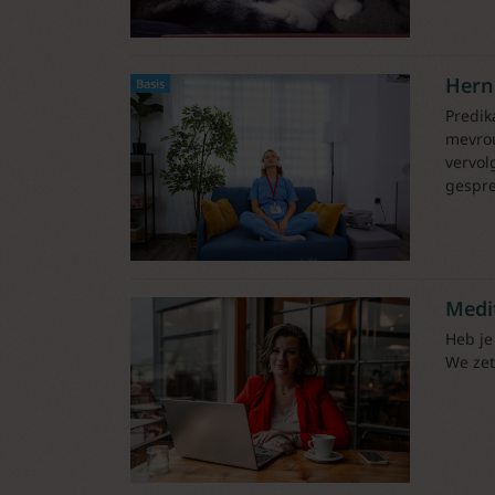
Hern
Basis
Predik
mevrou
vervol
gespre
Medi
Heb je
We zet