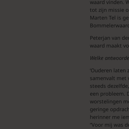
waard vinden. W
tot zijn missie 
Marten Tel is ge
Bommelerwaard
Peterjan van de
waard maakt voo
Welke antwoorden
‘Ouderen laten 
samenvalt met wi
steeds dezelfde,
een probleem. D
worstelingen me
geringe opdrach
herinner me iem
“Voor mij was de