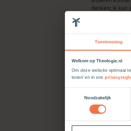
denken: ik kan a
die jaren daarna 
leven ook dan va
PASSIES DELE
Toestemming
‘Ouderen geven 
ervaren – met m
Welkom op Theologie.nl
verbinding zijn,
Om deze website optimaal te
Neem de paarde
tonen’ en in ons
privacyregl
mennen. En hij 
Toestemmingsselectie
deelden ze met 
Noodzakelijk
ontzettend ople
moeite waard.’
PETERJAN VAN 
VLAARDINGEN, 