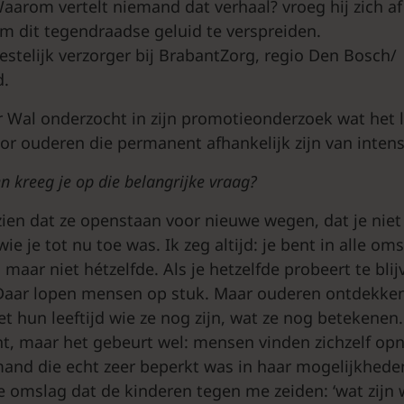
aarom vertelt niemand dat verhaal? vroeg hij zich a
om dit tegendraadse geluid te verspreiden.
estelijk verzorger bij BrabantZorg, regio Den Bosch/
.
r Wal onderzocht in zijn promotieonderzoek wat het 
r ouderen die permanent afhankelijk zijn van intens
 kreeg je op die belangrijke vraag?
zien dat ze openstaan voor nieuwe wegen, dat je niet
e je tot nu toe was. Ik zeg altijd: je bent in alle o
 maar niet hétzelfde. Als je hetzelfde probeert te blij
aar lopen mensen op stuk. Maar ouderen ontdekken 
t hun leeftijd wie ze nog zijn, wat ze nog betekenen.
t, maar het gebeurt wel: mensen vinden zichzelf opni
and die echt zeer beperkt was in haar mogelijkheden
 omslag dat de kinderen tegen me zeiden: ‘wat zijn we