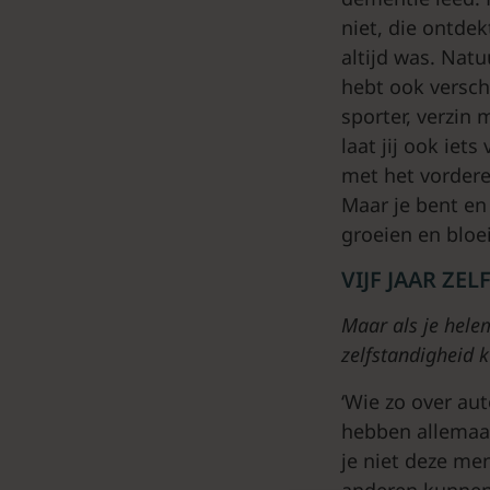
niet, die ontdek
altijd was. Natu
hebt ook versch
sporter, verzin 
laat jij ook iets
met het vordere
Maar je bent en 
groeien en bloei
VIJF JAAR ZE
Maar als je helem
zelfstandigheid k
‘Wie zo over au
hebben allemaal
je niet deze men
anderen kunnen.