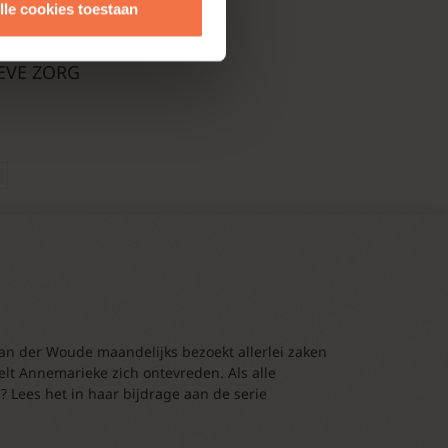
lle cookies toestaan
DEREN. ZIJN
DE MOEITE
EVE ZORG
an der Woude maandelijks bezoekt allerlei zaken
oelt Annemarieke zich ontevreden. Als alle
? Lees het in haar bijdrage aan de serie