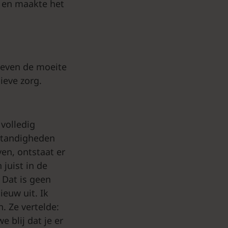
f en maakte het
leven de moeite
ieve zorg.
 volledig
mstandigheden
ven, ontstaat er
juist in de
 Dat is geen
euw uit. Ik
. Ze vertelde:
 blij dat je er