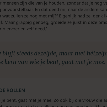
r mensen zijn die van je houden, zonder dat je nog va
j onvoorstelbaar. En dat deed mij naar de andere kan
ja wat zullen ze nog met mij?” Eigenlijk had ze, denk i
lf. Maar grappig genoeg, groeide ze juist in deze o
in ervoer en zelf deed.’
e blijft steeds dezelfde, maar niet hétzelf
e kern van wie je bent, gaat met je mee.
DE ROLLEN
 je bent, gaat met je mee. Zo ook bij die vrouw die 
Haar man zag in haar alleen nog een lege huls. Maar