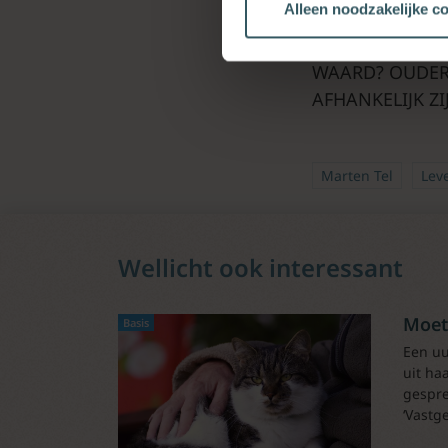
Alleen noodzakelijke c
COÖRDINATOR V
PROEFSCHRIFT 
WAARD? OUDER
AFHANKELIJK Z
Marten Tel
Lev
Wellicht ook interessant
Moet
Basis
Een uu
uit ha
gespre
‘Vastg