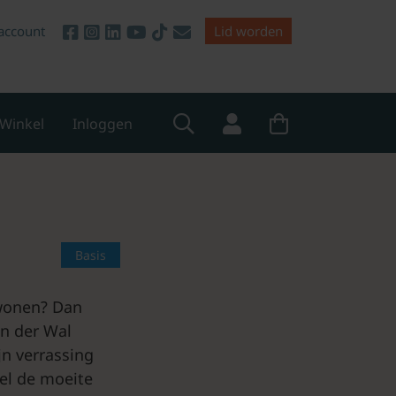
account
Lid worden
Winkel
Inloggen
Basis
 wonen? Dan
an der Wal
ijn verrassing
el de moeite