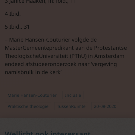
3 Janice Haaken, in: ibid., 11
4 Ibid.
5 Ibid., 31
– Marie Hansen-Couturier volgde de
MasterGemeentepredikant aan de Protestantse
TheologischeUniversiteit (PThU) in Amsterdam
endeed afstudeeronderzoek naar ‘vergeving
namisbruik in de kerk’
Marie Hansen-Couturier
Inclusie
Praktische theologie
TussenRuimte
20-08-2020
Wellicht ook interessant