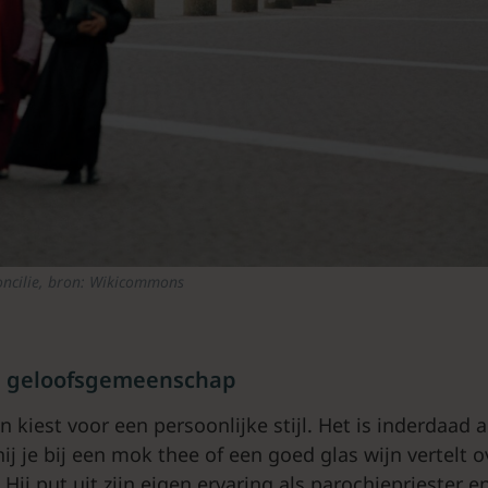
oncilie, bron: Wikicommons
e geloofsgemeenschap
 kiest voor een persoonlijke stijl. Het is inderdaad a
 hij je bij een mok thee of een goed glas wijn vertelt 
 Hij put uit zijn eigen ervaring als parochiepriester e