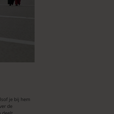
lsof je bij hem
over de
n deelt