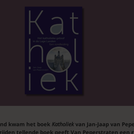
and kwam het boek
Katholiek
van Jan-Jaap van Pepe
dzijden tellende boek geeft Van Peperstraten een r