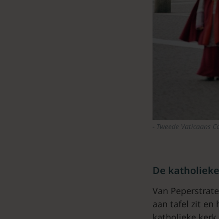
Tweede Vaticaans C
De katholiek
Van Peperstraten
aan tafel zit en
katholieke kerk.