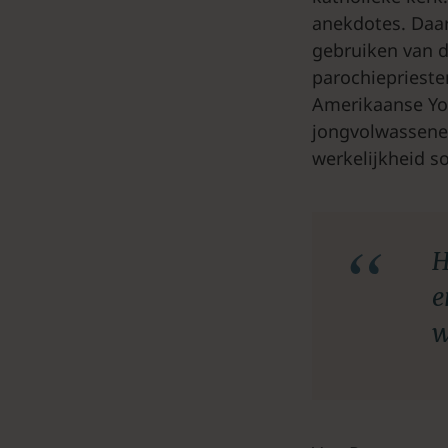
anekdotes. Daar
gebruiken van d
parochieprieste
Amerikaanse You
jongvolwassene
werkelijkheid s
H
e
w