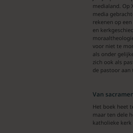
medialand. Op X 
media gebrachte
rekenen op een g
en kerkgeschied
moraaltheologie
voor niet te mo
als onder gelijk
zich ook als past
de pastoor aan t
Van sacrament
Het boek heet t
maar ten dele h
katholieke kerk