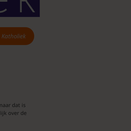
l
Katholiek
maar dat is
ijk over de