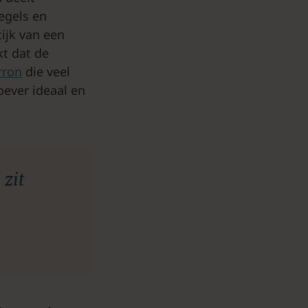
egels en
ijk van een
kt dat de
rron
die veel
ever ideaal en
 zit