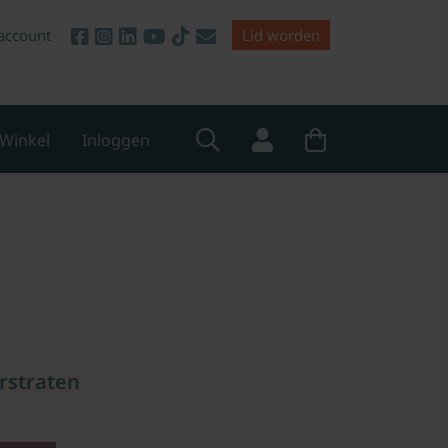
account
Lid worden
Winkel
Inloggen
None
rstraten